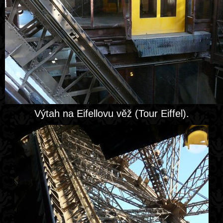
Výtah na Eifellovu věž (Tour Eiffel).