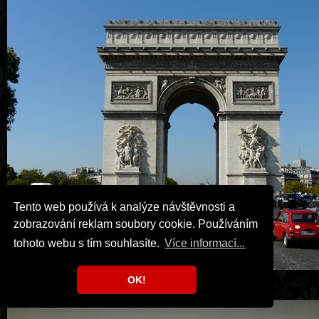
Tento web používá k analýze návštěvnosti a
zobrazování reklam soubory cookie. Používáním
tohoto webu s tím souhlasíte.
Více informací...
OK!
Vítězný oblouk.