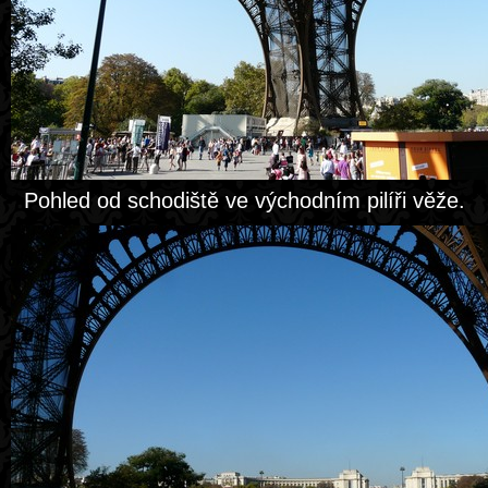
Pohled od schodiště ve východním pilíři věže.