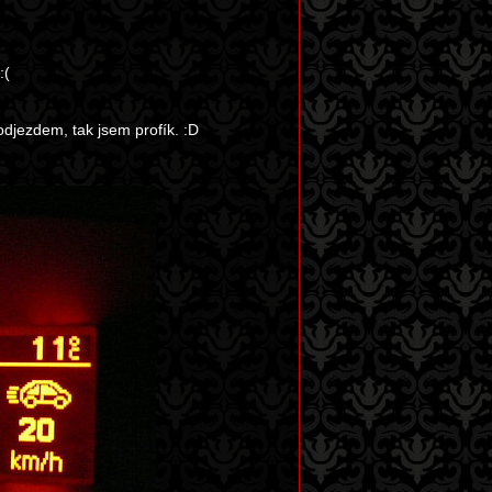
:(
odjezdem, tak jsem profík. :D