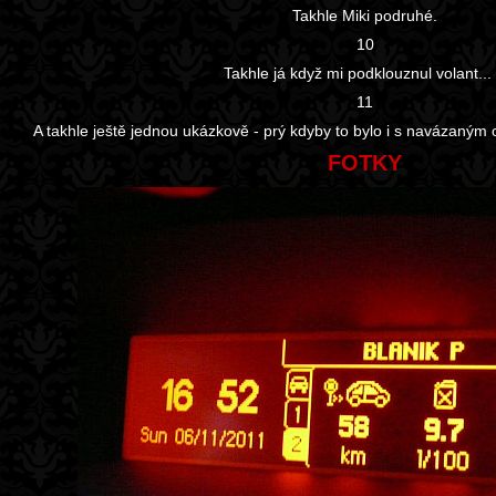
Takhle Miki podruhé.
10
Takhle já když mi podklouznul volant... 
11
A takhle ještě jednou ukázkově - prý kdyby to bylo i s navázaným 
FOTKY