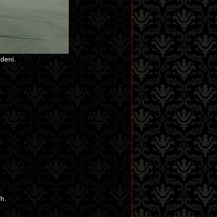
dení.
h.