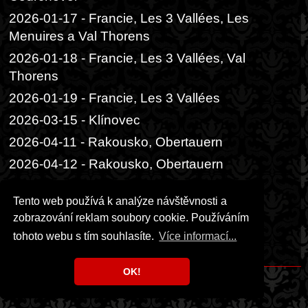
2026-01-17 - Francie, Les 3 Vallées, Les
Menuires a Val Thorens
2026-01-18 - Francie, Les 3 Vallées, Val
Thorens
2026-01-19 - Francie, Les 3 Vallées
2026-03-15 - Klínovec
2026-04-11 - Rakousko, Obertauern
2026-04-12 - Rakousko, Obertauern
2026-06-05 - Praha, Divadlo Radka
Tento web používá k analýze návštěvnosti a
Brzobohatého
zobrazování reklam soubory cookie. Používáním
2026-06-06 - Praha, Festival ambasád
tohoto webu s tím souhlasíte.
Více informací...
2026-06-14 - Praha, čajový obřad
OK!
Copyright © 1999 - 2026 Milka