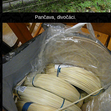
Pančava, divočáci.