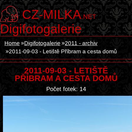
CZ-MILKA
.NET
Digifotogalerie
Home
Digifotogalerie
2011 - archiv
2011-09-03 - Letiště Příbram a cesta domů
2011-09-03 - LETIŠTĚ
PŘÍBRAM A CESTA DOMŮ
Počet fotek: 14