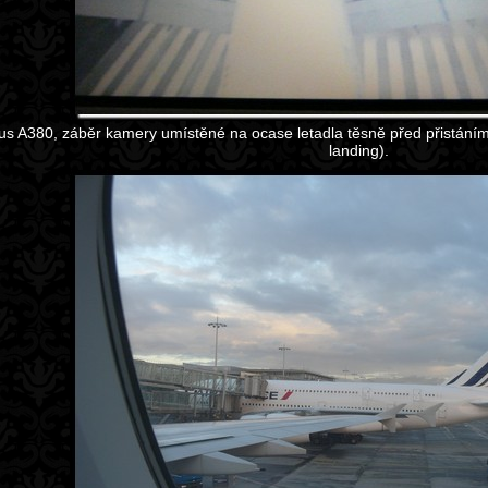
us A380, záběr kamery umístěné na ocase letadla těsně před přistání
landing).