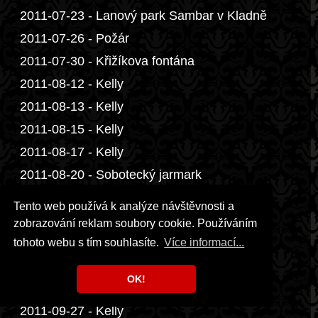
2011-07-23 - Lanový park Sambar v Kladně
2011-07-26 - Požár
2011-07-30 - Křižíkova fontána
2011-08-12 - Kelly
2011-08-13 - Kelly
2011-08-15 - Kelly
2011-08-17 - Kelly
2011-08-20 - Sobotecký jarmark
2011-08-24 - Kelly
Tento web používá k analýze návštěvnosti a
2011-08-28 - Blížkovice
zobrazování reklam soubory cookie. Používáním
2011-09-03 - Letiště Příbram a cesta domů
tohoto webu s tím souhlasíte.
Více informací...
2011-09-05 - 2011-09-13 - Maroko
OK!
2011-09-26 - Na letadla zblízka
2011-09-27 - Kelly