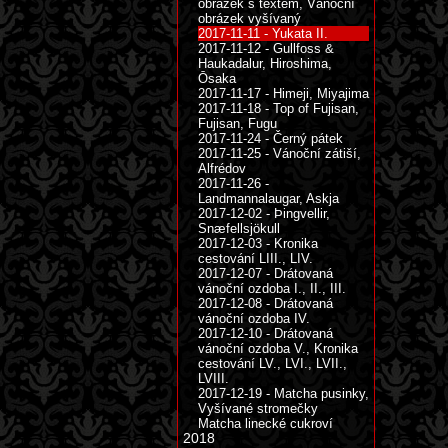
obrázek s textem, Vánoční
obrázek vyšívaný
2017-11-11 - Yukata II.
2017-11-12 - Gullfoss &
Haukadalur, Hiroshima,
Ōsaka
2017-11-17 - Himeji, Miyajima
2017-11-18 - Top of Fujisan,
Fujisan, Fugu
2017-11-24 - Černý pátek
2017-11-25 - Vánoční zátiší,
Alfrédov
2017-11-26 -
Landmannalaugar, Askja
2017-12-02 - Þingvellir,
Snæfellsjökull
2017-12-03 - Kronika
cestování LIII., LIV.
2017-12-07 - Drátovaná
vánoční ozdoba I., II., III.
2017-12-08 - Drátovaná
vánoční ozdoba IV.
2017-12-10 - Drátovaná
vánoční ozdoba V., Kronika
cestování LV., LVI., LVII.,
LVIII.
2017-12-19 - Matcha pusinky,
Vyšívané stromečky
Matcha linecké cukroví
2018