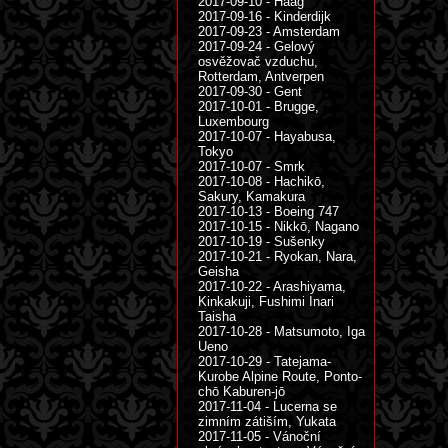
2017-09-10 - Haag
2017-09-16 - Kinderdijk
2017-09-23 - Amsterdam
2017-09-24 - Gelový
osvěžovač vzduchu,
Rotterdam, Antverpen
2017-09-30 - Gent
2017-10-01 - Brugge,
Luxembourg
2017-10-07 - Hayabusa,
Tokyo
2017-10-07 - Smrk
2017-10-08 - Hachikō,
Sakury, Kamakura
2017-10-13 - Boeing 747
2017-10-15 - Nikkō, Nagano
2017-10-19 - Sušenky
2017-10-21 - Ryokan, Nara,
Geisha
2017-10-22 - Arashiyama,
Kinkakuji, Fushimi Inari
Taisha
2017-10-28 - Matsumoto, Iga
Ueno
2017-10-29 - Tatejama-
Kurobe Alpine Route, Ponto-
chō Kaburen-jō
2017-11-04 - Lucerna se
zimním zátiším, Yukata
2017-11-05 - Vánoční