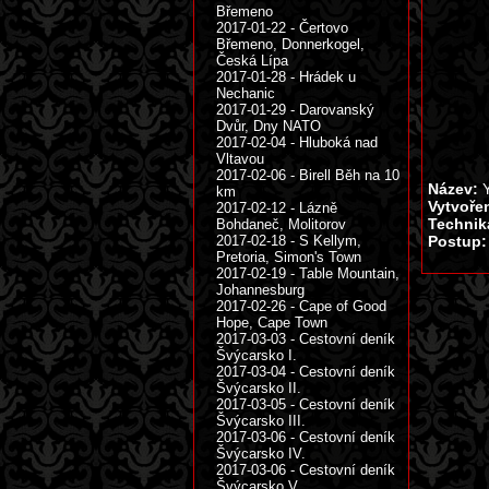
Břemeno
2017-01-22 - Čertovo
Břemeno, Donnerkogel,
Česká Lípa
2017-01-28 - Hrádek u
Nechanic
2017-01-29 - Darovanský
Dvůr, Dny NATO
2017-02-04 - Hluboká nad
Vltavou
2017-02-06 - Birell Běh na 10
Název:
Y
km
Vytvoře
2017-02-12 - Lázně
Technik
Bohdaneč, Molitorov
2017-02-18 - S Kellym,
Postup:
Pretoria, Simon's Town
2017-02-19 - Table Mountain,
Johannesburg
2017-02-26 - Cape of Good
Hope, Cape Town
2017-03-03 - Cestovní deník
Švýcarsko I.
2017-03-04 - Cestovní deník
Švýcarsko II.
2017-03-05 - Cestovní deník
Švýcarsko III.
2017-03-06 - Cestovní deník
Švýcarsko IV.
2017-03-06 - Cestovní deník
Švýcarsko V.