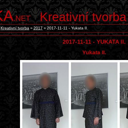
KA
Kreativní tvorba
.NET
Kreativní tvorba
2017
2017-11-11 - Yukata II.
2017-11-11 - YUKATA II.
Yukata II.