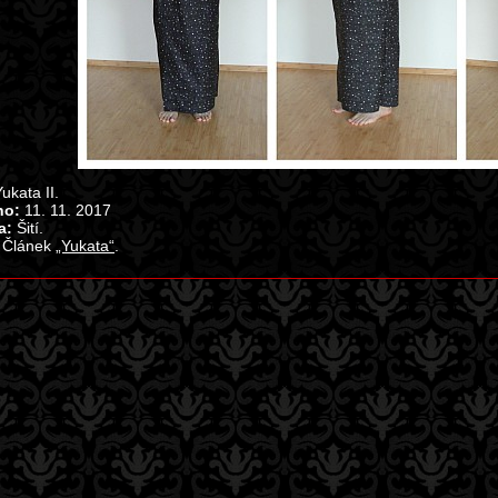
ukata II.
no:
11. 11. 2017
a:
Šití.
Článek
„Yukata“
.