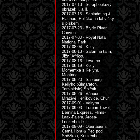
2017-07-13 - Scrapbookový
obrázek I. a II.
2017-07-15 - Schladming &
Flachau, Polička na lahvičky
s pískem
2017-07-23 - Blyde River
Canyon
2017-07-30 - Royal Natal
National Park
2017-08-04 - Kelly
2017-08-13 - Safari na talíři,
Jižní Afrikou
2017-08-16 - Lesotho
2017-08-19 - Kelly,
Momentka s Kellym,
Monínec
2017-08-20 - Salzburg,
Kellyho půlmaraton,
Tanvaldský Špičák
2017-08-26 - Vánoce,
Mrazivé Herlíkovice, Chur
2017-09-01 - Velryba
2017-09-03 - Turban Towel,
Bernina Express, Flims-
Laax-Falera, Arosa-
Lenzerheide
2017-09-09 - Obertauern,
Černá Hora & Pec pod
Sněžkou, Keukenhof