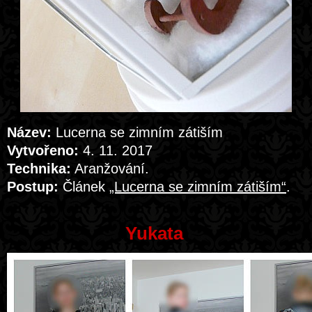
Název:
Lucerna se zimním zátiším
Vytvořeno:
4. 11. 2017
Technika:
Aranžování.
Postup:
Článek
„Lucerna se zimním zátiším“
.
Yukata