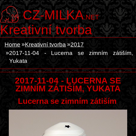
CZ-MILKA
.NET
Kreativní tvorba
Home
Kreativní tvorba
2017
2017-11-04 - Lucerna se zimním zátiším,
Yukata
2017-11-04 - LUCERNA SE
ZIMNÍM ZÁTIŠÍM, YUKATA
Lucerna se zimním zátiším