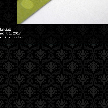
allstatt
no:
7. 1. 2017
a:
Scrapbooking.