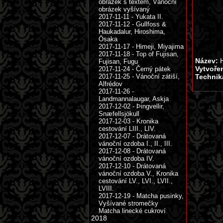
obrázek s textem, Vánoční
obrázek vyšívaný
2017-11-11 - Yukata II.
2017-11-12 - Gullfoss &
Haukadalur, Hiroshima,
Ōsaka
2017-11-17 - Himeji, Miyajima
2017-11-18 - Top of Fujisan,
Název:
H
Fujisan, Fugu
Vytvoře
2017-11-24 - Černý pátek
2017-11-25 - Vánoční zátiší,
Technik
Alfrédov
2017-11-26 -
Landmannalaugar, Askja
2017-12-02 - Þingvellir,
Snæfellsjökull
2017-12-03 - Kronika
cestování LIII., LIV.
2017-12-07 - Drátovaná
vánoční ozdoba I., II., III.
2017-12-08 - Drátovaná
vánoční ozdoba IV.
2017-12-10 - Drátovaná
vánoční ozdoba V., Kronika
cestování LV., LVI., LVII.,
LVIII.
2017-12-19 - Matcha pusinky,
Vyšívané stromečky
Matcha linecké cukroví
2018