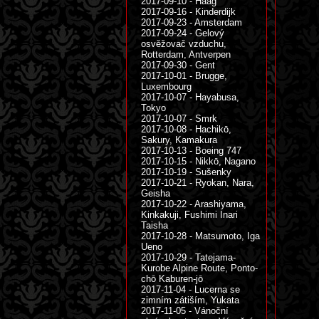
2017-09-10 - Haag
2017-09-16 - Kinderdijk
2017-09-23 - Amsterdam
2017-09-24 - Gelový
osvěžovač vzduchu,
Rotterdam, Antverpen
2017-09-30 - Gent
2017-10-01 - Brugge,
Luxembourg
2017-10-07 - Hayabusa,
Tokyo
2017-10-07 - Smrk
2017-10-08 - Hachikō,
Sakury, Kamakura
2017-10-13 - Boeing 747
2017-10-15 - Nikkō, Nagano
2017-10-19 - Sušenky
2017-10-21 - Ryokan, Nara,
Geisha
2017-10-22 - Arashiyama,
Kinkakuji, Fushimi Inari
Taisha
2017-10-28 - Matsumoto, Iga
Ueno
2017-10-29 - Tatejama-
Kurobe Alpine Route, Ponto-
chō Kaburen-jō
2017-11-04 - Lucerna se
zimním zátiším, Yukata
2017-11-05 - Vánoční