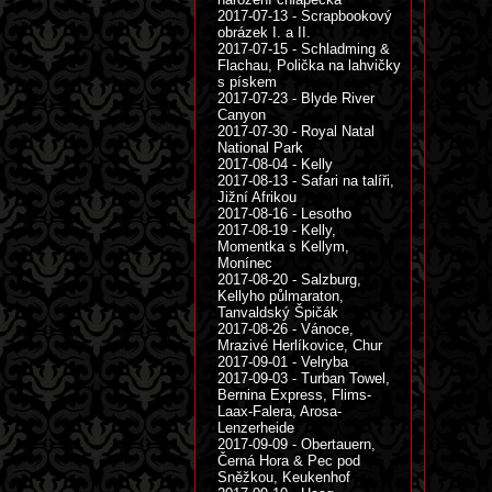
2017-07-13 - Scrapbookový
obrázek I. a II.
2017-07-15 - Schladming &
Flachau, Polička na lahvičky
s pískem
2017-07-23 - Blyde River
Canyon
2017-07-30 - Royal Natal
National Park
2017-08-04 - Kelly
2017-08-13 - Safari na talíři,
Jižní Afrikou
2017-08-16 - Lesotho
2017-08-19 - Kelly,
Momentka s Kellym,
Monínec
2017-08-20 - Salzburg,
Kellyho půlmaraton,
Tanvaldský Špičák
2017-08-26 - Vánoce,
Mrazivé Herlíkovice, Chur
2017-09-01 - Velryba
2017-09-03 - Turban Towel,
Bernina Express, Flims-
Laax-Falera, Arosa-
Lenzerheide
2017-09-09 - Obertauern,
Černá Hora & Pec pod
Sněžkou, Keukenhof