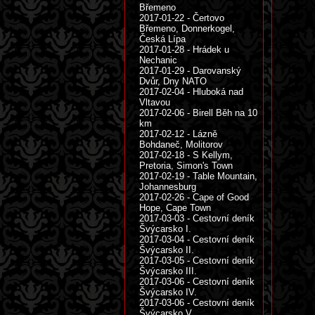
Břemeno
2017-01-22 - Čertovo
Břemeno, Donnerkogel,
Česká Lípa
2017-01-28 - Hrádek u
Nechanic
2017-01-29 - Darovanský
Dvůr, Dny NATO
2017-02-04 - Hluboká nad
Vltavou
2017-02-06 - Birell Běh na 10
km
2017-02-12 - Lázně
Bohdaneč, Molitorov
2017-02-18 - S Kellym,
Pretoria, Simon's Town
2017-02-19 - Table Mountain,
Johannesburg
2017-02-26 - Cape of Good
Hope, Cape Town
2017-03-03 - Cestovní deník
Švýcarsko I.
2017-03-04 - Cestovní deník
Švýcarsko II.
2017-03-05 - Cestovní deník
Švýcarsko III.
2017-03-06 - Cestovní deník
Švýcarsko IV.
2017-03-06 - Cestovní deník
Švýcarsko V.