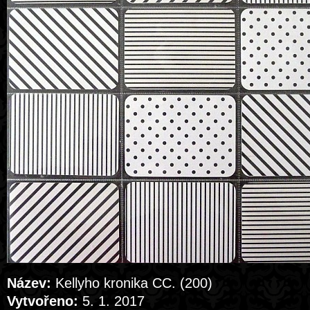
Název:
Kellyho kronika CC. (200)
Vytvořeno:
5. 1. 2017