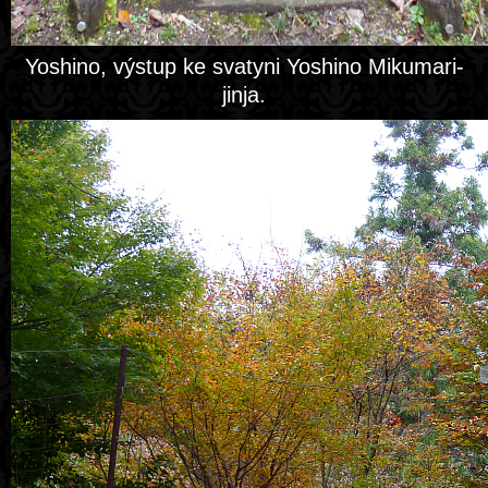
Yoshino, výstup ke svatyni Yoshino Mikumari-
jinja.