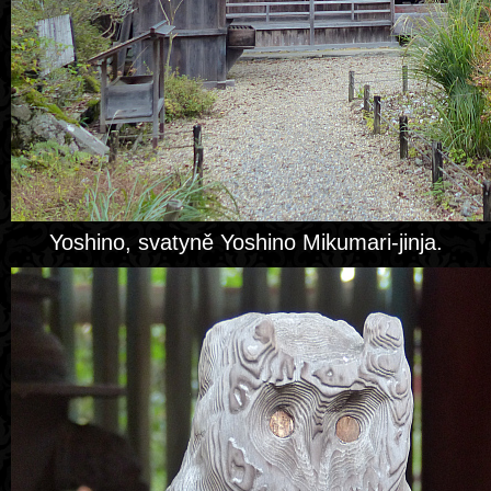
Yoshino, svatyně Yoshino Mikumari-jinja.