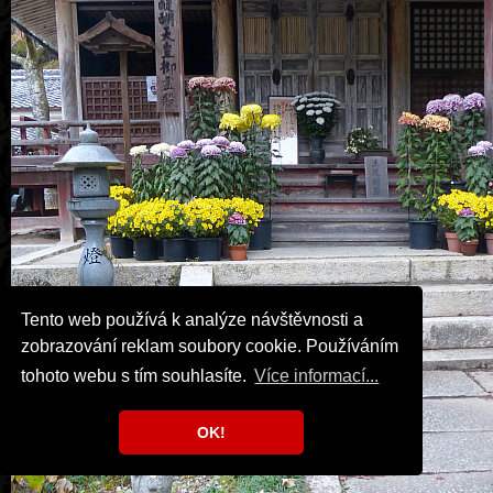
Tento web používá k analýze návštěvnosti a
zobrazování reklam soubory cookie. Používáním
tohoto webu s tím souhlasíte.
Více informací...
OK!