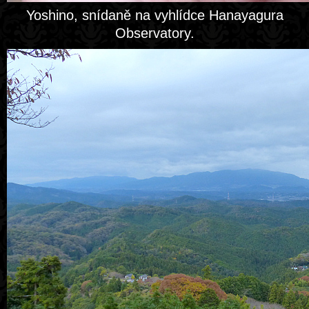
Yoshino, snídaně na vyhlídce Hanayagura
Observatory.