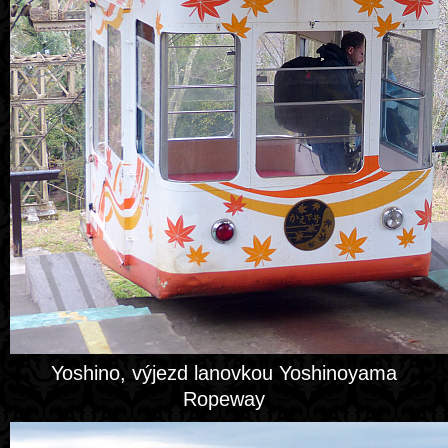
Yoshino, výjezd lanovkou Yoshinoyama
Ropeway