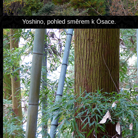
Yoshino, pohled směrem k Ósace.