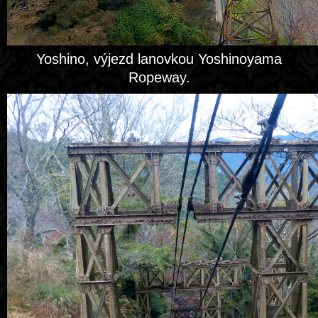
Yoshino, výjezd lanovkou Yoshinoyama
Ropeway.