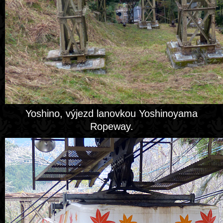
Yoshino, výjezd lanovkou Yoshinoyama
Ropeway.