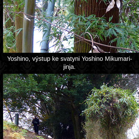
Yoshino, výstup ke svatyni Yoshino Mikumari-
jinja.