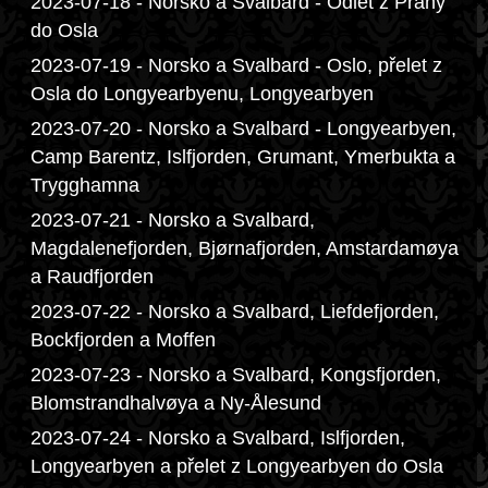
2023-07-18 - Norsko a Svalbard - Odlet z Prahy
do Osla
2023-07-19 - Norsko a Svalbard - Oslo, přelet z
Osla do Longyearbyenu, Longyearbyen
2023-07-20 - Norsko a Svalbard - Longyearbyen,
Camp Barentz, Islfjorden, Grumant, Ymerbukta a
Trygghamna
2023-07-21 - Norsko a Svalbard,
Magdalenefjorden, Bjørnafjorden, Amstardamøya
a Raudfjorden
2023-07-22 - Norsko a Svalbard, Liefdefjorden,
Bockfjorden a Moffen
2023-07-23 - Norsko a Svalbard, Kongsfjorden,
Blomstrandhalvøya a Ny-Ålesund
2023-07-24 - Norsko a Svalbard, Islfjorden,
Longyearbyen a přelet z Longyearbyen do Osla