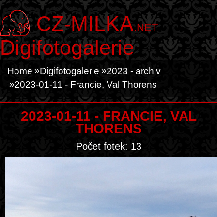
CZ-MILKA
.NET
Digifotogalerie
Home
Digifotogalerie
2023 - archiv
2023-01-11 - Francie, Val Thorens
2023-01-11 - FRANCIE, VAL
THORENS
Počet fotek: 13