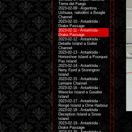
Tierra del Fuego
2023-02-09 - Argentina -
Ushuaia, nalodění a Beagle
Channel
2023-02-10 - Antarktida -
Drake Passage
2023-02-11 - Antarktida -
Drake Passage
2023-02-12 - Antarktida -
Detaille Island a Gullet
Channel
2023-02-13 - Antarktida -
Horseshoe Island a Pourquoi
Pas Island
2023-02-14 - Antarktida -
Neny Fjord a Stonington
Island
2023-02-15 - Antarktida -
Lemaire Channel
2023-02-16 - Antarktida -
Wiencke Island a Goudier
Island
2023-02-17 - Antarktida -
Rongé Island a Orne Harbour
2023-02-18 - Antarktida -
Deception Island a Snow
Island
2023-02-19 - Antarktida -
Drake Passage
2023-02-20 - Antarktida a