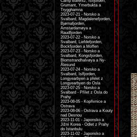
Camp Barentz, Islfjorden,
Grumant, Ymerbukta a
Trygghamna
2023-07-21 - Norsko a
Svalbard, Magdalenefjorden,
Bjørnafjorden,
Amstardamøya a
Raudfjorden
2023-07-22 - Norsko a
Svalbard, Liefdefjorden,
Bockfjorden a Moffen
2023-07-23 - Norsko a
Svalbard, Kongsfjorden,
Blomstrandhalvøya a Ny-
Ålesund
2023-07-24 - Norsko a
Svalbard, Islfjorden,
Longyearbyen a přelet z
Longyearbyen do Osla
2023-07-25 - Norsko a
Svalbard - Přílet z Osla do
Prahy
2023-08-05 - Kopřivnice a
Ostrava
2023-08-06 - Ostrava a Kouty
nad Desnou
2023-11-01 - Japonsko a
Jižní Korea - Odlet z Prahy
do Istanbulu
2023-11-02 - Japonsko a