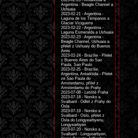
Argentina - Beagle Channel a
Ushuaia
2023-02-21 - Argentina -
Laguna de los Témpanos a
Glaciar Viciguerra
2023-02-22 - Argentina -
Laguna Esmeralda a Ushuaia
2023-02-23 - Argentina -
Beagle Channel, Ushuaia a
přelet z Ushuaiy do Buenos
Aires
2023-02-24 - Brazílie - Přelet
z Buenos Aires do Sao
Paula, Sao Paulo
2023-02-25 - Brazílie,
Argentina, Antarktida - Přelet
ze Sao Paula do
Amsterdamu, přílet z
Amsterdamu do Prahy
2023-07-08 - Letiště Praha
2023-07-18 - Norsko a
Svalbard - Odlet z Prahy do
Osla
2023-07-19 - Norsko a
Svalbard - Oslo, přelet z
Osla do Longyearbyenu,
Longyearbyen
2023-07-20 - Norsko a
Svalbard - Longyearbyen,