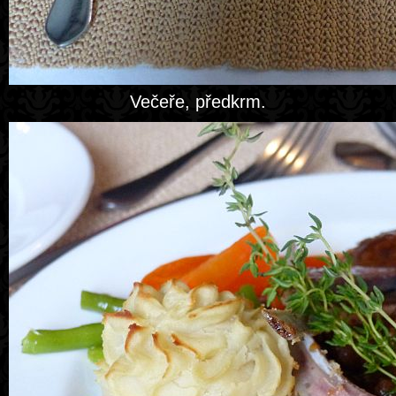
Večeře, předkrm.