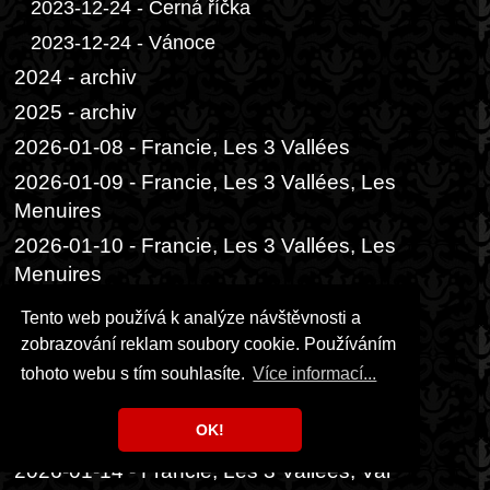
2023-12-24 - Černá říčka
2023-12-24 - Vánoce
2024 - archiv
2025 - archiv
2026-01-08 - Francie, Les 3 Vallées
2026-01-09 - Francie, Les 3 Vallées, Les
Menuires
2026-01-10 - Francie, Les 3 Vallées, Les
Menuires
2026-01-11 - Francie, Les 3 Vallées
Tento web používá k analýze návštěvnosti a
2026-01-12 - Francie, Les 3 Vallées,
zobrazování reklam soubory cookie. Používáním
Courchevel
tohoto webu s tím souhlasíte.
Více informací...
2026-01-13 - Francie, Les 3 Vallées,
OK!
Courchevel
2026-01-14 - Francie, Les 3 Vallées, Val