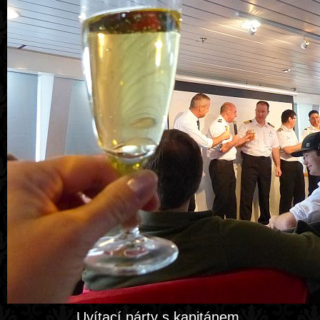
Uvítací párty s kapitánem.