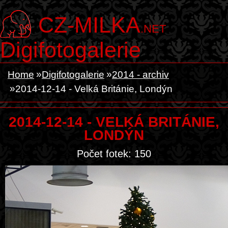
CZ-MILKA
.NET
Digifotogalerie
Home
Digifotogalerie
2014 - archiv
2014-12-14 - Velká Británie, Londýn
2014-12-14 - VELKÁ BRITÁNIE,
LONDÝN
Počet fotek: 150