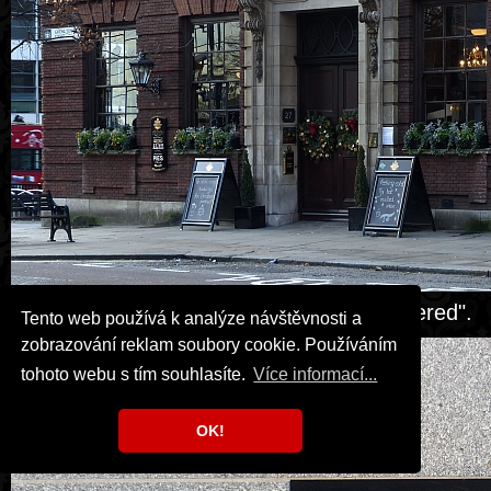
Restaurace "The Hung Drawn and Quartered".
Tento web používá k analýze návštěvnosti a
zobrazování reklam soubory cookie. Používáním
tohoto webu s tím souhlasíte.
Více informací...
OK!