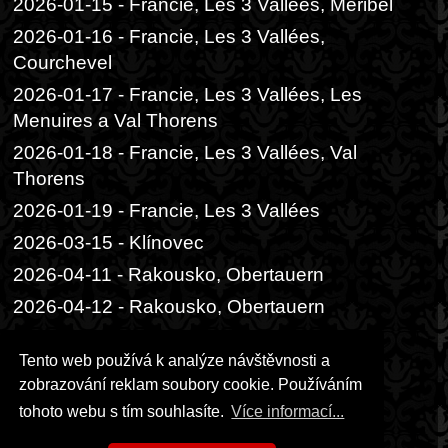
2026-01-15 - Francie, Les 3 Vallées, Méribel
2026-01-16 - Francie, Les 3 Vallées,
Courchevel
2026-01-17 - Francie, Les 3 Vallées, Les
Menuires a Val Thorens
2026-01-18 - Francie, Les 3 Vallées, Val
Thorens
2026-01-19 - Francie, Les 3 Vallées
2026-03-15 - Klínovec
2026-04-11 - Rakousko, Obertauern
2026-04-12 - Rakousko, Obertauern
2026-06-05 - Praha, Divadlo Radka
Tento web používá k analýze návštěvnosti a
Brzobohatého
zobrazování reklam soubory cookie. Používáním
2026-06-06 - Praha, Festival ambasád
tohoto webu s tím souhlasíte.
Více informací...
2026-06-14 - Praha, čajový obřad