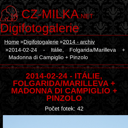
CZ-MILKA
.NET
Digifotogalerie
Home
Digifotogalerie
2014 - archiv
2014-02-24 - Itálie, Folgarida/Marilleva +
Madonna di Campiglio + Pinzolo
2014-02-24 - ITÁLIE,
FOLGARIDA/MARILLEVA +
MADONNA DI CAMPIGLIO +
PINZOLO
Počet fotek: 42