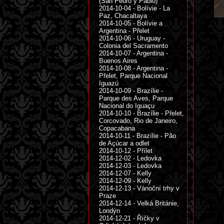
(San Pedro y Pablo)
2014-10-04 - Bolívie - La
Paz, Chacaltaya
2014-10-05 - Bolívie a
Argentina - Přelet
2014-10-06 - Uruguay -
Colonia del Sacramento
2014-10-07 - Argentina -
Buenos Aires
2014-10-08 - Argentina -
Přelet, Parque Nacional
Iguazú
2014-10-09 - Brazílie -
Parque des Aves, Parque
Nacional do Iguaçu
2014-10-10 - Brazílie - Přelet,
Corcovado, Rio de Janeiro,
Copacabana
2014-10-11 - Brazílie - Pão
de Açúcar a odlet
2014-10-12 - Přílet
2014-12-02 - Ledovka
2014-12-03 - Ledovka
2014-12-07 - Kelly
2014-12-09 - Kelly
2014-12-13 - Vánoční trhy v
Praze
2014-12-14 - Velká Británie,
Londýn
2014-12-21 - Říčky v