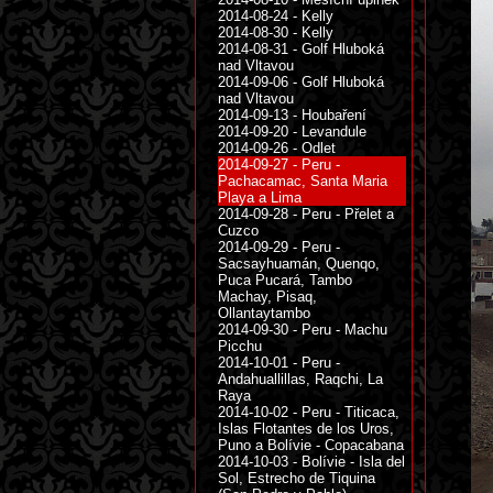
2014-08-24 - Kelly
2014-08-30 - Kelly
2014-08-31 - Golf Hluboká
nad Vltavou
2014-09-06 - Golf Hluboká
nad Vltavou
2014-09-13 - Houbaření
2014-09-20 - Levandule
2014-09-26 - Odlet
2014-09-27 - Peru -
Pachacamac, Santa Maria
Playa a Lima
2014-09-28 - Peru - Přelet a
Cuzco
2014-09-29 - Peru -
Sacsayhuamán, Quenqo,
Puca Pucará, Tambo
Machay, Pisaq,
Ollantaytambo
2014-09-30 - Peru - Machu
Picchu
2014-10-01 - Peru -
Andahuallillas, Raqchi, La
Raya
2014-10-02 - Peru - Titicaca,
Islas Flotantes de los Uros,
Puno a Bolívie - Copacabana
2014-10-03 - Bolívie - Isla del
Sol, Estrecho de Tiquina