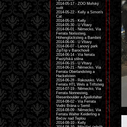
2014-05-17 - ZOO Mořský
svět
2014-05-22 - Kelly a Simon's
Cat
2014-05-25 - Kelly
2014-05-30 - U Vltavy
2014-06-01 - Německo, Via
Ferrata Norissteig,
Höhenglücksteig a Bambini
2014-06-06 - U Vltavy
2014-06-07 - Lanový park
ZipTrip v Barochově
2014-06-14 - Via ferrata
Pastýřská stěna
2014-06-15 - U Vltavy
2014-06-21 - Německo, Via
Ferrata Oberlandsteig a
Hackelstein
2014-06-28 - Rakousko, Via
Ferrata HTL Wels a Triftsteig
2014-07-19 - Německo, Via
Ferrata Nonnesteig,
Riesenboulder a Apollofalter
2014-08-02 - Via Ferrata
Vodní Brána u Semil
2014-08-09 - Německo, Via
Ferrata Walter Keiderling a
Bečov nad Teplou
2014-08-10 - Kelly
2014-08-10 - Měsíční úplněk