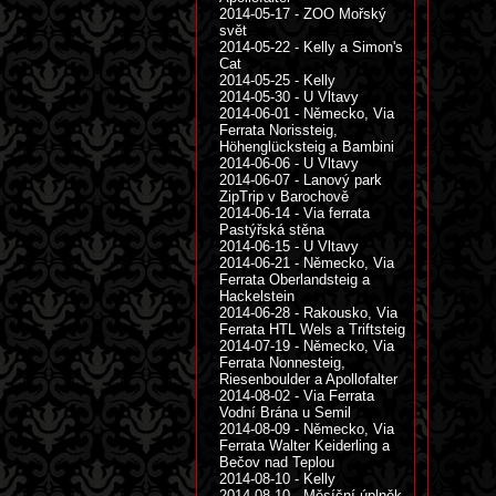
2014-05-17 - ZOO Mořský
svět
2014-05-22 - Kelly a Simon's
Cat
2014-05-25 - Kelly
2014-05-30 - U Vltavy
2014-06-01 - Německo, Via
Ferrata Norissteig,
Höhenglücksteig a Bambini
2014-06-06 - U Vltavy
2014-06-07 - Lanový park
ZipTrip v Barochově
2014-06-14 - Via ferrata
Pastýřská stěna
2014-06-15 - U Vltavy
2014-06-21 - Německo, Via
Ferrata Oberlandsteig a
Hackelstein
2014-06-28 - Rakousko, Via
Ferrata HTL Wels a Triftsteig
2014-07-19 - Německo, Via
Ferrata Nonnesteig,
Riesenboulder a Apollofalter
2014-08-02 - Via Ferrata
Vodní Brána u Semil
2014-08-09 - Německo, Via
Ferrata Walter Keiderling a
Bečov nad Teplou
2014-08-10 - Kelly
2014-08-10 - Měsíční úplněk