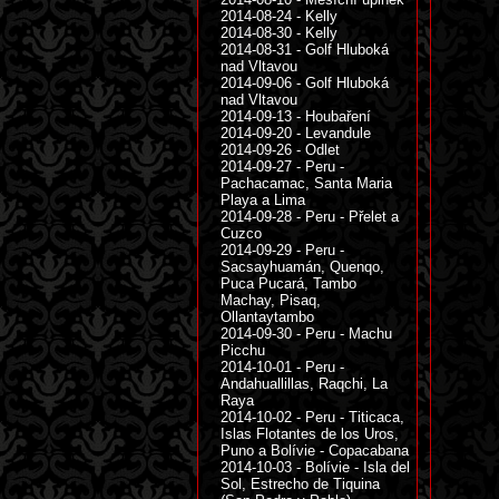
2014-08-24 - Kelly
2014-08-30 - Kelly
2014-08-31 - Golf Hluboká
nad Vltavou
2014-09-06 - Golf Hluboká
nad Vltavou
2014-09-13 - Houbaření
2014-09-20 - Levandule
2014-09-26 - Odlet
2014-09-27 - Peru -
Pachacamac, Santa Maria
Playa a Lima
2014-09-28 - Peru - Přelet a
Cuzco
2014-09-29 - Peru -
Sacsayhuamán, Quenqo,
Puca Pucará, Tambo
Machay, Pisaq,
Ollantaytambo
2014-09-30 - Peru - Machu
Picchu
2014-10-01 - Peru -
Andahuallillas, Raqchi, La
Raya
2014-10-02 - Peru - Titicaca,
Islas Flotantes de los Uros,
Puno a Bolívie - Copacabana
2014-10-03 - Bolívie - Isla del
Sol, Estrecho de Tiquina