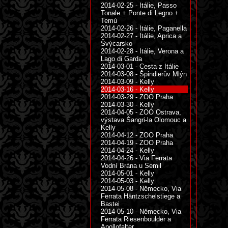
2014-02-25 - Itálie, Passo
Tonale + Ponte di Legno +
Temù
2014-02-26 - Itálie, Paganella
2014-02-27 - Itálie, Aprica a
Švýcarsko
2014-02-28 - Itálie, Verona a
Lago di Garda
2014-03-01 - Cesta z Itálie
2014-03-08 - Špindlerův Mlýn
2014-03-09 - Kelly
2014-03-16 - Kelly
2014-03-29 - ZOO Praha
2014-03-30 - Kelly
2014-04-05 - ZOO Ostrava,
výstava Šangri-la Olomouc a
Kelly
2014-04-12 - ZOO Praha
2014-04-19 - ZOO Praha
2014-04-24 - Kelly
2014-04-26 - Via Ferrata
Vodní Brána u Semil
2014-05-01 - Kelly
2014-05-03 - Kelly
2014-05-08 - Německo, Via
Ferrata Häntzschelstiege a
Bastei
2014-05-10 - Německo, Via
Ferrata Riesenboulder a
Apollofalter