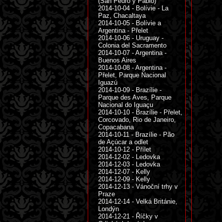
(San Pedro y Pablo)
2014-10-04 - Bolívie - La
Paz, Chacaltaya
2014-10-05 - Bolívie a
Argentina - Přelet
2014-10-06 - Uruguay -
Colonia del Sacramento
2014-10-07 - Argentina -
Buenos Aires
2014-10-08 - Argentina -
Přelet, Parque Nacional
Iguazú
2014-10-09 - Brazílie -
Parque des Aves, Parque
Nacional do Iguaçu
2014-10-10 - Brazílie - Přelet,
Corcovado, Rio de Janeiro,
Copacabana
2014-10-11 - Brazílie - Pão
de Açúcar a odlet
2014-10-12 - Přílet
2014-12-02 - Ledovka
2014-12-03 - Ledovka
2014-12-07 - Kelly
2014-12-09 - Kelly
2014-12-13 - Vánoční trhy v
Praze
2014-12-14 - Velká Británie,
Londýn
2014-12-21 - Říčky v