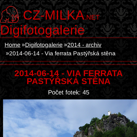
CZ-MILKA
.NET
Digifotogalerie
Home
Digifotogalerie
2014 - archiv
2014-06-14 - Via ferrata Pastýřská stěna
2014-06-14 - VIA FERRATA
PASTÝŘSKÁ STĚNA
Počet fotek: 45