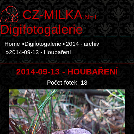
CZ-MILKA
.NET
Digifotogalerie
Home
Digifotogalerie
2014 - archiv
2014-09-13 - Houbaření
2014-09-13 - HOUBAŘENÍ
Počet fotek: 18