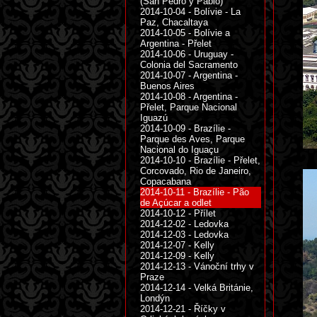
(San Pedro y Pablo)
2014-10-04 - Bolívie - La
Paz, Chacaltaya
2014-10-05 - Bolívie a
Argentina - Přelet
2014-10-06 - Uruguay -
Colonia del Sacramento
2014-10-07 - Argentina -
Buenos Aires
2014-10-08 - Argentina -
Přelet, Parque Nacional
Iguazú
2014-10-09 - Brazílie -
Parque des Aves, Parque
Nacional do Iguaçu
2014-10-10 - Brazílie - Přelet,
Corcovado, Rio de Janeiro,
Copacabana
2014-10-11 - Brazílie - Pão
de Açúcar a odlet
2014-10-12 - Přílet
2014-12-02 - Ledovka
2014-12-03 - Ledovka
2014-12-07 - Kelly
2014-12-09 - Kelly
2014-12-13 - Vánoční trhy v
Praze
2014-12-14 - Velká Británie,
Londýn
2014-12-21 - Říčky v