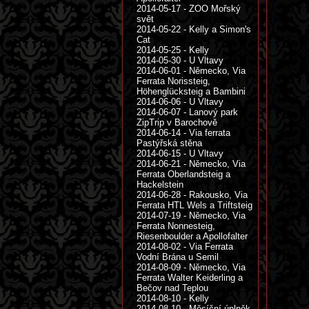
2014-05-17 - ZOO Mořský
svět
2014-05-22 - Kelly a Simon's
Cat
2014-05-25 - Kelly
2014-05-30 - U Vltavy
2014-06-01 - Německo, Via
Ferrata Norissteig,
Höhenglücksteig a Bambini
2014-06-06 - U Vltavy
2014-06-07 - Lanový park
ZipTrip v Barochově
2014-06-14 - Via ferrata
Pastýřská stěna
2014-06-15 - U Vltavy
2014-06-21 - Německo, Via
Ferrata Oberlandsteig a
Hackelstein
2014-06-28 - Rakousko, Via
Ferrata HTL Wels a Triftsteig
2014-07-19 - Německo, Via
Ferrata Nonnesteig,
Riesenboulder a Apollofalter
2014-08-02 - Via Ferrata
Vodní Brána u Semil
2014-08-09 - Německo, Via
Ferrata Walter Keiderling a
Bečov nad Teplou
2014-08-10 - Kelly
2014-08-10 - Měsíční úplněk