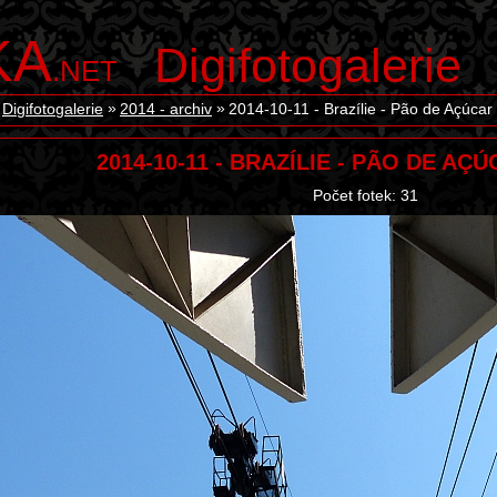
KA
Digifotogalerie
.NET
Digifotogalerie
2014 - archiv
2014-10-11 - Brazílie - Pão de Açúcar 
2014-10-11 - BRAZÍLIE - PÃO DE AÇ
Počet fotek: 31