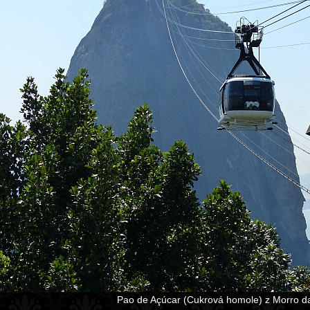
Pao de Açúcar (Cukrová homole) z Morro d