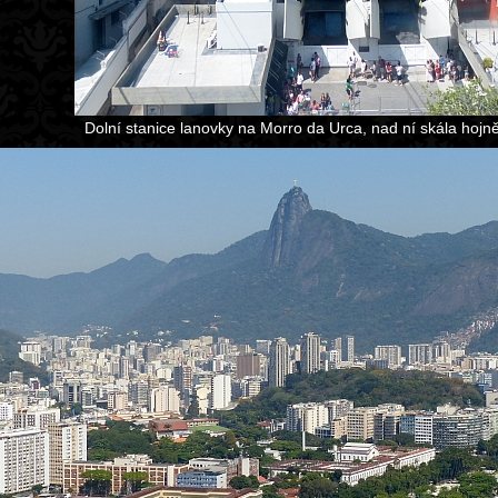
Dolní stanice lanovky na Morro da Urca, nad ní skála hojn