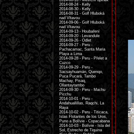
2014-08-24 - Kelly
2014-08-30 - Kelly
2014-08-31 - Golf Hluboká
nad Vltavou
2014-09-06 - Golf Hluboká
nad Vltavou
2014-09-13 - Houbaření
2014-09-20 - Levandule
2014-09-26 - Odlet
2014-09-27 - Peru -
Pachacamac, Santa Maria
Playa a Lima
2014-09-28 - Peru - Přelet a
Cuzco
2014-09-29 - Peru -
Sacsayhuamán, Quenqo,
Puca Pucará, Tambo
Machay, Pisaq,
Ollantaytambo
2014-09-30 - Peru - Machu
Picchu
2014-10-01 - Peru -
Andahuallillas, Raqchi, La
Raya
2014-10-02 - Peru - Titicaca,
Islas Flotantes de los Uros,
Puno a Bolívie - Copacabana
2014-10-03 - Bolívie - Isla del
Sol, Estrecho de Tiquina