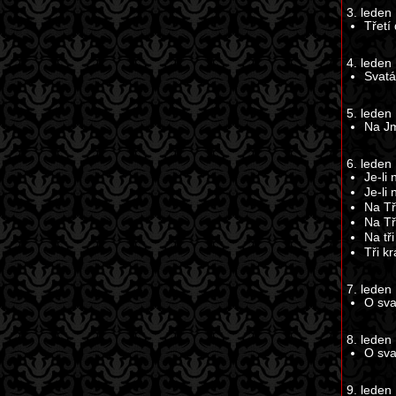
3. leden
Třetí
4. leden
Svatá
5. leden
Na Jm
6. leden
Je-li 
Je-li
Na Tř
Na Tř
Na tři
Tři k
7. leden
O sva
8. leden
O sva
9. leden