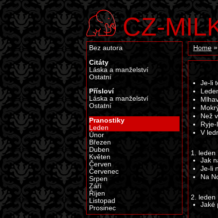
CZ-MIL
Bez autora
Home
Citáty
Láska a manželství
Ostatní
Je-li
Přísloví
Leden
Láska a manželství
Mlhav
Ostatní
Mokrý
Než v 
Pranostiky
Ryje-
Leden
V led
Únor
Březen
Duben
1. leden
Květen
Jak n
Červen
Je-li
Červenec
Na No
Srpen
Září
Říjen
2. leden
Listopad
Jaké 
Prosinec