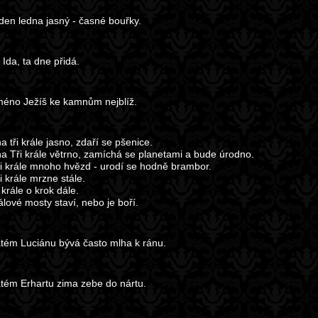
 den ledna jasný - časné bouřky.
 Ida, ta dne přidá.
éno Ježíš ke kamnům nejblíž.
na tři krále jasno, zdaří se pšenice.
 na Tři krále větrno, zamíchá se planetami a bude úrodno.
i krále mnoho hvězd - urodí se hodně brambor.
i krále mrzne stále.
 krále o krok dále.
rálové mosty staví, nebo je boří.
tém Luciánu bývá často mlha k ránu.
tém Erhartu zima zebe do nártu.