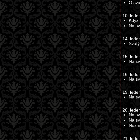
O sva
10. lede
Když 
Na sv
14. lede
Svatý 
15. lede
Na sv
16. lede
Na sv
19. lede
Na sv
20. lede
Na sv
Na sv
Nezmr
21. lede