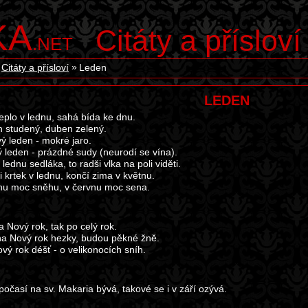
KA
Citáty a přísloví
.NET
Citáty a přísloví
Leden
LEDEN
 teplo v lednu, sahá bída ke dnu.
 studený, duben zelený.
ý leden - mokré jaro.
 leden - prázdné sudy (neurodí se vína).
lednu sedláka, to radši vlka na poli viděti.
li krtek v lednu, končí zima v květnu.
nu moc sněhu, v červnu moc sena.
a Nový rok, tak po celý rok.
 na Nový rok hezky, budou pěkné žně.
vý rok déšť - o velikonocích sníh.
počasí na sv. Makaria bývá, takové se i v září ozývá.