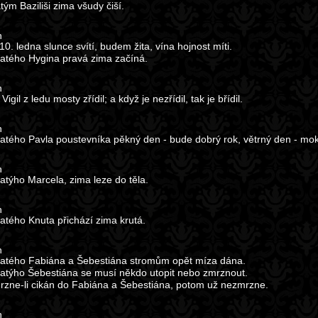
tým Baziliši zima všudy čiší.
n
10. ledna slunce svítí, budem žita, vína hojnost míti.
atého Hygina pravá zima začíná.
n
Vigil z ledu mosty zřídil; a když je nezřídil, tak je břídil.
n
atého Pavla poustevníka pěkný den - bude dobrý rok, větrný den - mok
n
atýho Marcela, zima leze do těla.
n
atého Knuta přichází zima krutá.
n
atého Fabiána a Šebestiána stromům opět míza dána.
atýho Šebestiána se musí někdo utopit nebo zmrznout.
zne-li cikán do Fabiána a Šebestiána, potom už nezmrzne.
n