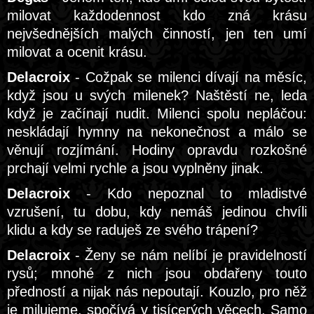
milovat každodennost kdo zná krásu
nejvšednějších malých činností, jen ten umí
milovat a ocenit krásu.
Delacroix
- Cožpak se milenci dívají na měsíc,
když jsou u svých milenek? Naštěstí ne, leda
když je začínají nudit. Milenci spolu nepláčou:
neskládají hymny na nekonečnost a málo se
věnují rozjímání. Hodiny opravdu rozkošné
prchají velmi rychle a jsou vyplněny jinak.
Delacroix
- Kdo nepoznal to mladistvé
vzrušení, tu dobu, kdy nemáš jedinou chvíli
klidu a kdy se raduješ ze svého trápení?
Delacroix
- Ženy se nám nelíbí je pravidelností
rysů; mnohé z nich jsou obdařeny touto
předností a nijak nás nepoutají. Kouzlo, pro něž
je milujeme, spočívá v tisícerých věcech. Samo