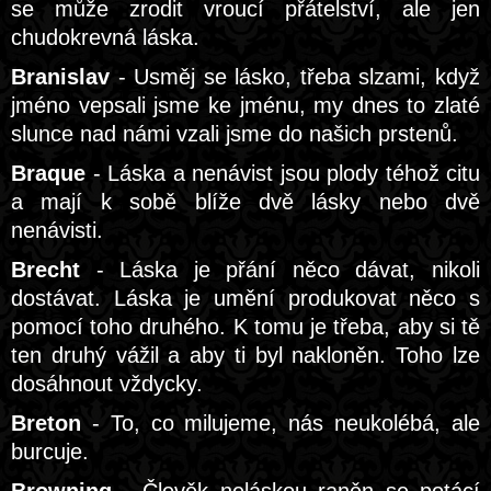
se může zrodit vroucí přátelství, ale jen
chudokrevná láska.
Branislav
- Usměj se lásko, třeba slzami, když
jméno vepsali jsme ke jménu, my dnes to zlaté
slunce nad námi vzali jsme do našich prstenů.
Braque
- Láska a nenávist jsou plody téhož citu
a mají k sobě blíže dvě lásky nebo dvě
nenávisti.
Brecht
- Láska je přání něco dávat, nikoli
dostávat. Láska je umění produkovat něco s
pomocí toho druhého. K tomu je třeba, aby si tě
ten druhý vážil a aby ti byl nakloněn. Toho lze
dosáhnout vždycky.
Breton
- To, co milujeme, nás neukolébá, ale
burcuje.