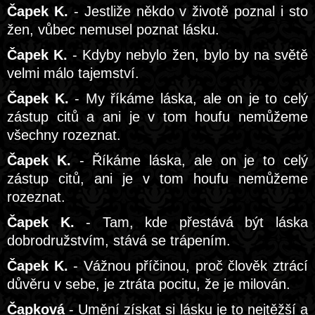
Čapek K.
- Jestliže někdo v životě poznal i sto
žen, vůbec nemusel poznat lásku.
Čapek K.
- Kdyby nebylo žen, bylo by na světě
velmi málo tajemství.
Čapek K.
- My říkáme láska, ale on je to celý
zástup citů a ani je v tom houfu nemůžeme
všechny rozeznat.
Čapek K.
- Říkáme láska, ale on je to celý
zástup citů, ani je v tom houfu nemůžeme
rozeznat.
Čapek K.
- Tam, kde přestává být láska
dobrodružstvím, stává se trápením.
Čapek K.
- Vážnou příčinou, proč člověk ztrácí
důvěru v sebe, je ztráta pocitu, že je milován.
Čapková
- Umění získat si lásku je to nejtěžší a