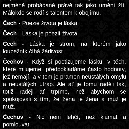
nejméně probádané právě tak jako umění žít.
Málokdo se rodí s talentem k obojímu.
Čech
- Poezie života je láska.
Čech
- Láska je poezií života.
Čech
- Láska je strom, na kterém jako
loupežník číhá žárlivost.
Čechov
- Když si poetizujeme lásku, v těch,
které milujeme, předpokládáme často hodnoty,
jež nemají, a v tom je pramen neustálých omylů
a neustálých útrap. Ale ať je tomu raději tak,
totiž raději ať trpíme, než abychom se
spokojovali s tím, že žena je žena a muž je
muž.
Čechov
- Nic není lehčí, než klamat a
pomlouvat.