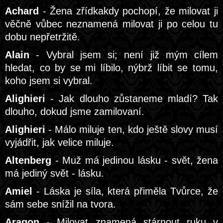
Achard
- Žena zřídkakdy pochopí, že milovat ji
věčně vůbec neznamená milovat ji po celou tu
dobu nepřetržitě.
Alain
- Vybral jsem si; není již mým cílem
hledat, co by se mi líbilo, nýbrž líbit se tomu,
koho jsem si vybral.
Alighieri
- Jak dlouho zůstaneme mladí? Tak
dlouho, dokud jsme zamilovaní.
Alighieri
- Málo miluje ten, kdo ještě slovy musí
vyjádřit, jak velice miluje.
Altenberg
- Muž má jedinou lásku - svět, žena
má jediný svět - lásku.
Amiel
- Láska je síla, která přiměla Tvůrce, že
sám sebe snížil na tvora.
Aragon
- Milovat znamená stárnout ruku v