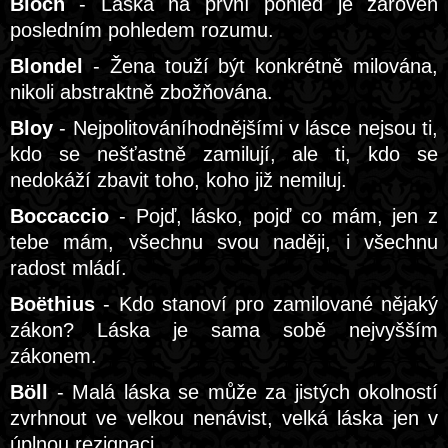
Bloch
- Láska na první pohled je zároveň
posledním pohledem rozumu.
Blondel
- Žena touží být konkrétně milována,
nikoli abstraktně zbožňována.
Bloy
- Nejpolitováníhodnějšími v lásce nejsou ti,
kdo se nešťastně zamilují, ale ti, kdo se
nedokáží zbavit toho, koho již nemiluj.
Boccaccio
- Pojď, lásko, pojď co mám, jen z
tebe mám, všechnu svou naději, i všechnu
radost mládí.
Boëthius
- Kdo stanoví pro zamilované nějaký
zákon? Láska je sama sobě nejvyšším
zákonem.
Böll
- Malá láska se může za jistých okolností
zvrhnout ve velkou nenávist, velká láska jen v
úplnou rezignaci.