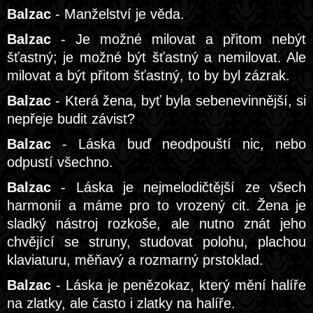
Balzac
- Manželství je věda.
Balzac
- Je možné milovat a přitom nebýt
šťastný; je možné být šťastný a nemilovat. Ale
milovat a být přitom šťastný, to by byl zázrak.
Balzac
- Která žena, byť byla sebenevinnější, si
nepřeje budit závist?
Balzac
- Láska buď neodpouští nic, nebo
odpustí všechno.
Balzac
- Láska je nejmelodičtější ze všech
harmonií a máme pro to vrozený cit. Žena je
sladký nástroj rozkoše, ale nutno znát jeho
chvějící se struny, studovat polohu, plachou
klaviaturu, měňavý a rozmarný prstoklad.
Balzac
- Láska je penězokaz, který mění halíře
na zlatky, ale často i zlatky na halíře.