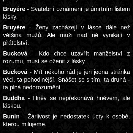
Bruyére
- Svatební oznámení je úmrtním listem
lásky.
Bruyére
- Ženy zacházejí v lásce dále než
většina mužů. Ale muži nad ně vynikají v
přátelství.
Bucková
- Kdo chce uzavřít manželství z
rozumu, musí se oženit z lásky.
Bucková
- Mít někoho rád je jen jedna stránka
věci, ta pohodlnější. Snášet se s tím, ta druhá -
ta plná nedorozumění.
Buddha
- Hněv se nepřekonává hněvem, ale
láskou.
Bunin
- Žárlivost je nedostatek úcty k osobě,
kterou milujeme.