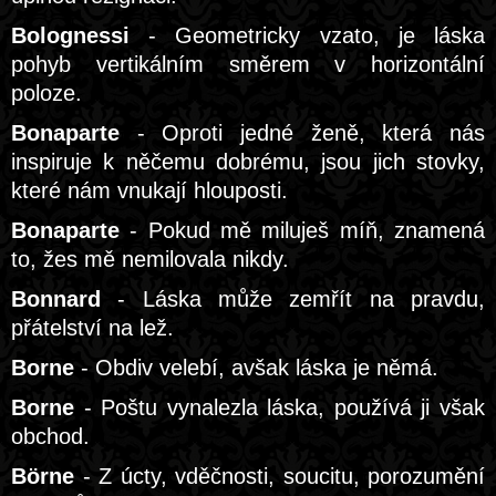
Bolognessi
- Geometricky vzato, je láska
pohyb vertikálním směrem v horizontální
poloze.
Bonaparte
- Oproti jedné ženě, která nás
inspiruje k něčemu dobrému, jsou jich stovky,
které nám vnukají hlouposti.
Bonaparte
- Pokud mě miluješ míň, znamená
to, žes mě nemilovala nikdy.
Bonnard
- Láska může zemřít na pravdu,
přátelství na lež.
Borne
- Obdiv velebí, avšak láska je němá.
Borne
- Poštu vynalezla láska, používá ji však
obchod.
Börne
- Z úcty, vděčnosti, soucitu, porozumění