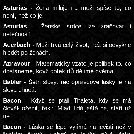
Asturias
- Žena miluje na muži spíše to, co
není, než co je.
Asturias
- Ženské srdce lze zraňovat i
netečností.
Auerbach
- Muži trvá celý život, než si odvykne
hledět po ženách.
Aznavour
- Matematicky vzato je polibek to, co
dostaneme, když dotek rtů dělíme dvěma.
Babler
- Šetři slovy: řeč opravdové lásky je na
slova chudá.
Bacon
- Když se ptali Thaleta, kdy se má
člověk oženit, řekl: "Mladí lidé ještě ne, staří už
ne."
Bacon
- Láska se lépe vyjímá na jevišti než v