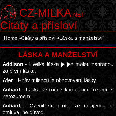
CZ-MILKA
.NET
Citáty a přísloví
Home
Citáty a přísloví
Láska a manželství
LÁSKA A MANŽELSTVÍ
Addison
- I velká láska je jen malou náhradou
za první lásku.
Afer
- Hněv milenců je obnovování lásky.
Achard
- Láska se rodí z kombinace rozumu s
nerozumem.
Achard
- Oženit se proto, že milujeme, je
omluva, ne důvod.