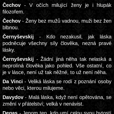
Čechov
- V očích milující ženy je i hlupák
filozofem.
Čechov
- Ženy bez mužů vadnou, muži bez žen
blbnou.
Černyševskij
- Kdo nezakusil, jak láska
podněcuje všechny síly člověka, nezná pravé
lásky.
Černyševskij
- Žádní jiná něha tak nelaská a
neprolíná člověka jako pohled. Vše ostatní, co
je v lásce, není už tak něžné, to už není něha.
Da Vinci
- Veliká láska se rodí z poznání osoby
nebo věci, kterou milujeme.
Davydov
- Malá láska, když není opětována, se
změní v přátelství; velká v nenávist.
Degas
- Jenom ten, kdo umí celou svou bytostí