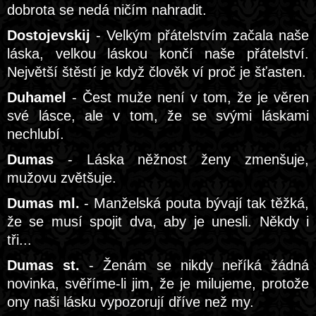
dobrota se nedá ničím nahradit.
Dostojevskij
- Velkým přátelstvím začala naše
láska, velkou láskou končí naše přátelství.
Největší štěstí je když člověk ví proč je šťasten.
Duhamel
- Čest muže není v tom, že je věren
své lásce, ale v tom, že se svými láskami
nechlubí.
Dumas
- Láska něžnost ženy zmenšuje,
mužovu zvětšuje.
Dumas ml.
- Manželská pouta bývají tak těžká,
že se musí spojit dva, aby je unesli. Někdy i
tři...
Dumas st.
- Ženám se nikdy neříká žádná
novinka, svěříme-li jim, že je milujeme, protože
ony naši lásku vypozorují dříve než my.