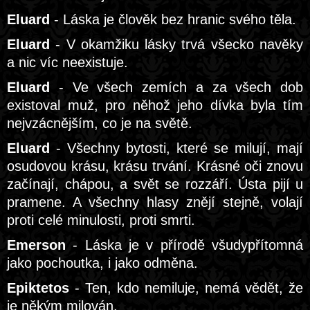
Eluard
- Láska je člověk bez hranic svého těla.
Eluard
- V okamžiku lásky trvá všecko navěky
a nic víc neexistuje.
Eluard
- Ve všech zemích a za všech dob
existoval muž, pro něhož jeho dívka byla tím
nejvzácnějším, co je na světě.
Eluard
- Všechny bytosti, které se milují, mají
osudovou krásu, krásu trvání. Krásné oči znovu
začínají, chápou, a svět se rozzáří. Ústa pijí u
pramene. A všechny hlasy znějí stejně, volají
proti celé minulosti, proti smrti.
Emerson
- Láska je v přírodě všudypřítomná
jako pochoutka, i jako odměna.
Epiktetos
- Ten, kdo nemiluje, nemá vědět, že
je někým milován.