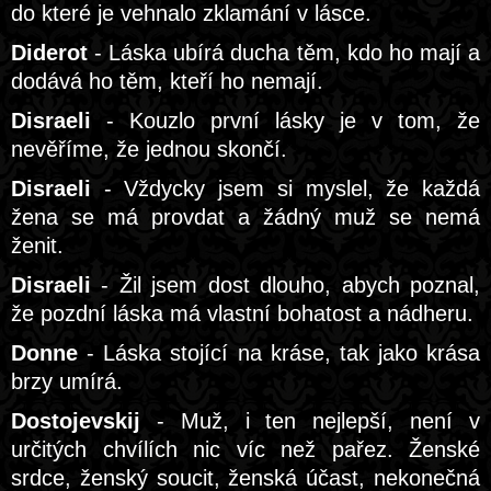
do které je vehnalo zklamání v lásce.
Diderot
- Láska ubírá ducha těm, kdo ho mají a
dodává ho těm, kteří ho nemají.
Disraeli
- Kouzlo první lásky je v tom, že
nevěříme, že jednou skončí.
Disraeli
- Vždycky jsem si myslel, že každá
žena se má provdat a žádný muž se nemá
ženit.
Disraeli
- Žil jsem dost dlouho, abych poznal,
že pozdní láska má vlastní bohatost a nádheru.
Donne
- Láska stojící na kráse, tak jako krása
brzy umírá.
Dostojevskij
- Muž, i ten nejlepší, není v
určitých chvílích nic víc než pařez. Ženské
srdce, ženský soucit, ženská účast, nekonečná