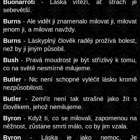
Buonarroti
- Láska vítězí, ať strach je
sebevětší.
Burns
- Ale vidět ji znamenalo milovat ji, milovat
jenom ji, a milovat navždy.
Burns
- Láskyplný člověk raději prožívá bolest,
než by ji jiným působil.
Bush
- Pravá moudrost je být střízlivý k tomu,
co na světě nesmírně milujeme.
Butler
- Nic není schopné vyléčit lásku kromě
nezpůsobilosti.
Butler
- Zemřít není tak strašné jako žít s
člověkem, jehož nemilujeme.
Byron
- Když ti, co se milovali, zapomenou na
něžnost, zůstane smrti málo, co by jim vzala.
Byron
- Láska je jako nemoc. Je