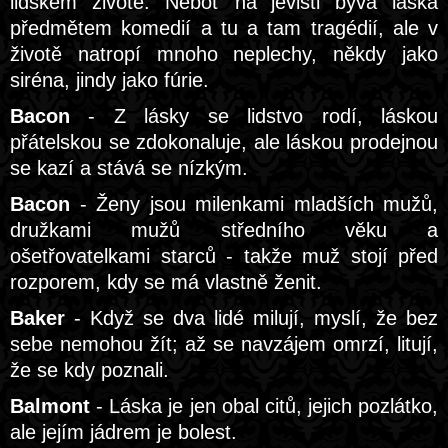
lidském životě. Neboť na jevišti bývá láska
předmětem komedií a tu a tam tragédií, ale v
životě natropí mnoho neplechy, někdy jako
siréna, jindy jako fúrie.
Bacon
- Z lásky se lidstvo rodí, láskou
přátelskou se zdokonaluje, ale láskou prodejnou
se kazí a stává se nízkým.
Bacon
- Ženy jsou milenkami mladších mužů,
družkami mužů středního věku a
ošetřovatelkami starců - takže muž stojí před
rozporem, kdy se má vlastně ženit.
Baker
- Když se dva lidé milují, myslí, že bez
sebe nemohou žít; až se navzájem omrzí, litují,
že se kdy poznali.
Balmont
- Láska je jen obal citů, jejich pozlátko,
ale jejím jádrem je bolest.