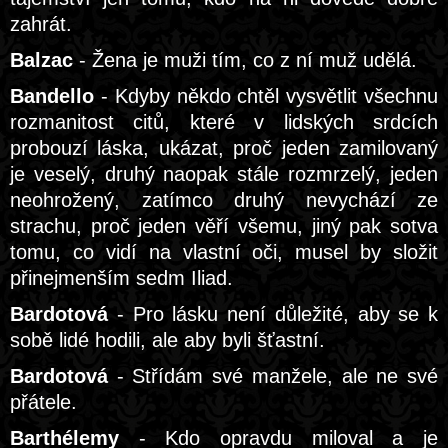
zahrát.
Balzac
- Žena je muži tím, co z ní muž udělá.
Bandello
- Kdyby někdo chtěl vysvětlit všechnu
rozmanitost citů, které v lidských srdcích
probouzí láska, ukázat, proč jeden zamilovaný
je veselý, druhý naopak stále rozmrzelý, jeden
neohrožený, zatímco druhý nevychází ze
strachu, proč jeden věří všemu, jiný pak sotva
tomu, co vidí na vlastní oči, musel by složit
přinejmenším sedm Iliad.
Bardotová
- Pro lásku není důležité, aby se k
sobě lidé hodili, ale aby byli šťastní.
Bardotová
- Střídám své manžele, ale ne své
přátele.
Barthélemy
- Kdo opravdu miloval a je