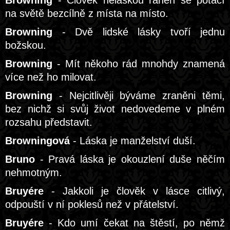
Browning
- Člověk neláskou raněn se potácí
na světě bezcílně z místa na místo.
Browning
- Dvě lidské lásky tvoří jednu
božskou.
Browning
- Mít někoho rád mnohdy znamená
více než ho milovat.
Browning
- Nejcitlivěji býváme zraněni těmi,
bez nichž si svůj život nedovedeme v plném
rozsahu představit.
Browningová
- Láska je manželství duší.
Bruno
- Pravá láska je okouzlení duše něčím
nehmotným.
Bruyére
- Jakkoli je člověk v lásce citlivý,
odpouští v ní poklesů než v přátelství.
Bruyére
- Kdo umí čekat na štěstí, po němž