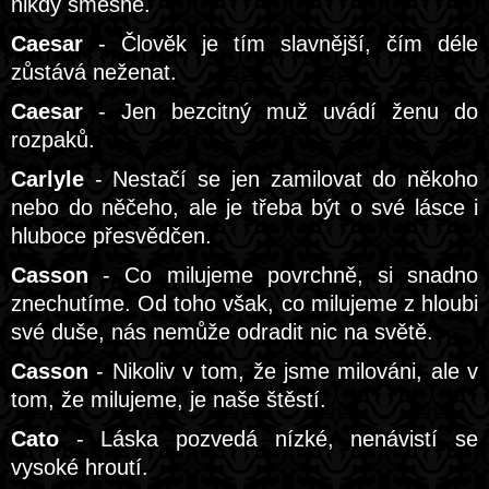
nikdy směšné.
Caesar
- Člověk je tím slavnější, čím déle
zůstává neženat.
Caesar
- Jen bezcitný muž uvádí ženu do
rozpaků.
Carlyle
- Nestačí se jen zamilovat do někoho
nebo do něčeho, ale je třeba být o své lásce i
hluboce přesvědčen.
Casson
- Co milujeme povrchně, si snadno
znechutíme. Od toho však, co milujeme z hloubi
své duše, nás nemůže odradit nic na světě.
Casson
- Nikoliv v tom, že jsme milováni, ale v
tom, že milujeme, je naše štěstí.
Cato
- Láska pozvedá nízké, nenávistí se
vysoké hroutí.