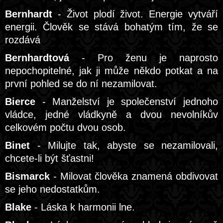
Bernhardt
- Život plodí život. Energie vytváří
energii. Člověk se stává bohatým tím, že se
rozdává
Bernhardtová
- Pro ženu je naprosto
nepochopitelné, jak ji může někdo potkat a na
první pohled se do ní nezamilovat.
Bierce
- Manželství je společenství jednoho
vládce, jedné vládkyně a dvou nevolníkův
celkovém počtu dvou osob.
Binet
- Milujte tak, abyste se nezamilovali,
chcete-li být šťastni!
Bismarck
- Milovat člověka znamená obdivovat
se jeho nedostatkům.
Blake
- Láska k harmonii lne.