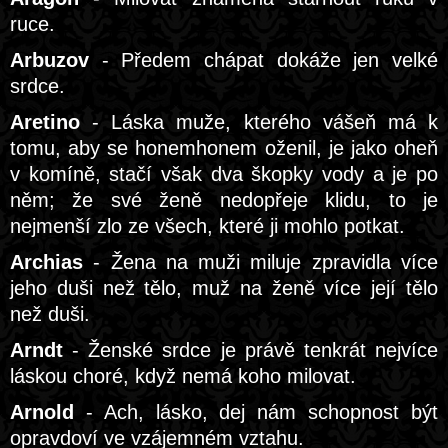
ruce.
Arbuzov
- Předem chápat dokáže jen velké
srdce.
Aretino
- Láska muže, kterého vášeň má k
tomu, aby se honemhonem oženil, je jako oheň
v komíně, stačí však dva škopky vody a je po
něm; že své ženě nedopřeje klidu, to je
nejmenší zlo ze všech, které ji mohlo potkat.
Archias
- Žena na muži miluje zpravidla více
jeho duši než tělo, muž na ženě více její tělo
než duši.
Arndt
- Ženské srdce je právě tenkrát nejvíce
láskou choré, když nemá koho milovat.
Arnold
- Ach, lásko, dej nám schopnost být
opravdoví ve vzájemném vztahu.