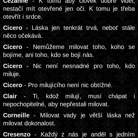
Cézanne
- K tomu aby člověk dobře viděl,
nestačí mít otevřené jen oči. K tomu je třeba
otevřít i srdce.
Cicero
- Láska jen tenkrát trvá, neboť stále
něco očekává.
Cicero
- Nemůžeme milovat toho, koho se
bojíme, ani toho, kdo se bojí nás.
Cicero
- Nic není nesnadné pro toho, kdo
miluje.
Cicero
- Pro milujícího není nic obtížné.
Clair
- Ti, kdož milují, musí chápat i
nepochopitelné, aby nepřestali milovat.
Corneille
- Milovat vady je větší láska než
milovat dokonalost.
Cresenzo
- Každý z nás je anděl s jedním