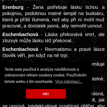
Erenburg
- Žena potřebuje lásku tichou a
pokojnou, podobnou matné lampě na budoáru,
která je příliš tlumená, než aby při ní mohl muž
pracovat, a dostatek jasná, aby nemohl usnout.
Eschenbachová
- Láska překonává smrt, ale
zlozvyk může lásku též překonat.
Eschenbachová
- Revmatismu a pravé lásce
člověk věří, jen když na ně trpí.
Eurípidés
- Není zamilován, kdo nemiluje
Tento web používá k analýze návštěvnosti a
navždy.
zobrazování reklam soubory cookie. Používáním
Exupéry
- Co je důležité, je očím neviditelné.
tohoto webu s tím souhlasíte.
Více informací...
Správně vidíme jen srdcem.
Exupéry
- Když se mi některá žena zdá krásná,
OK!
nemám, co bych o tom řekl. Vidím prostě, jak
se usmívá. Intelektuálové rozebírají obličej, aby