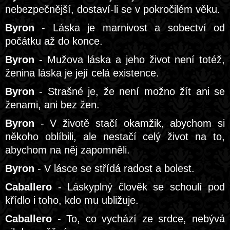
nebezpečnější, dostaví-li se v pokročilém věku.
Byron
- Láska je marnivost a sobectví od
počátku až do konce.
Byron
- Mužova láska a jeho život není totéž,
ženina láska je její celá existence.
Byron
- Strašné je, že není možno žít ani se
ženami, ani bez žen.
Byron
- V životě stačí okamžik, abychom si
někoho oblíbili, ale nestačí celý život na to,
abychom na něj zapomněli.
Byron
- V lásce se střídá radost a bolest.
Caballero
- Láskyplný člověk se schoulí pod
křídlo i toho, kdo mu ubližuje.
Caballero
- To, co vychází ze srdce, nebývá