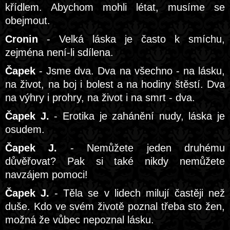
křídlem. Abychom mohli létat, musíme se
obejmout.
Cronin
- Velká láska je často k smíchu,
zejména není-li sdílena.
Čapek
- Jsme dva. Dva na všechno - na lásku,
na život, na boj i bolest a na hodiny štěstí. Dva
na výhry i prohry, na život i na smrt - dva.
Čapek J.
- Erotika je zahánění nudy, láska je
osudem.
Čapek J.
- Nemůžete jeden druhému
důvěřovat? Pak si také nikdy nemůžete
navzájem pomoci!
Čapek J.
- Těla se v lidech milují častěji než
duše. Kdo ve svém životě poznal třeba sto žen,
možná že vůbec nepoznal lásku.