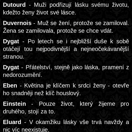
Dutourd
- Muži podřizují lásku svému životu,
kdežto ženy život své lásce.
Duvernois
- Muž se žení, protože se zamiloval.
Žena se zamilovala, protože se chce vdát.
Dygat
- Po letech se i nejbližší duše k sobě
otáčejí tou nejpodivnější a nejneočekávanější
stranou.
Dygat
- Přátelství, stejně jako láska, pramení z
nedorozumění.
Eben
- Květina je klíčem k srdci ženy - otevře
ho snadněji než klíč houslový.
Einstein
- Pouze život, který žijeme pro
druhého, stojí za to.
Eluard
- V okamžiku lásky vše trvá navždy a
nic víc neexistuje.