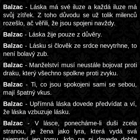
Balzac
- Láska má své iluze a každá iluze má
svůj zítřek. Z toho důvodu se už tolik milenců
rozešlo, ač věřili, že jsou spojeni navždy.
Balzac
- Láska žije pouze z důvěry.
Balzac
- Lásku si člověk ze srdce nevytrhne, to
není bolavý zub.
Balzac
- Manželství musí neustále bojovat proti
draku, který všechno spolkne proti zvyku.
Balzac
- Ti, co jsou spokojeni sami se sebou,
mají špatný vkus.
Balzac
- Upřímná láska dovede předvídat a ví,
že láska vzbuzuje lásku.
Balzac
- V lásce, ponecháme-li duši zcela
stranou, je žena jako lyra, která vydá svá
tajemství jen tomu, kdo na ni dovede dobře