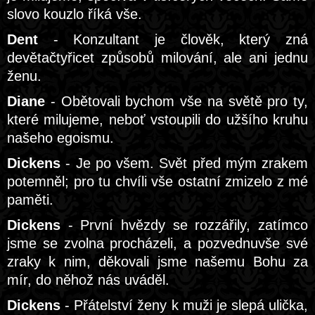
slovo kouzlo říká vše.
Dent
- Konzultant je člověk, který zná
devětačtyřicet způsobů milování, ale ani jednu
ženu.
Diane
- Obětovali bychom vše na světě pro ty,
které milujeme, neboť vstoupili do užšího kruhu
našeho egoismu.
Dickens
- Je po všem. Svět před mým zrakem
potemněl; pro tu chvíli vše ostatní zmizelo z mé
paměti.
Dickens
- První hvězdy se rozzářily, zatímco
jsme se zvolna procházeli, a pozvednuvše své
zraky k nim, děkovali jsme našemu Bohu za
mír, do něhož nás uváděl.
Dickens
- Přátelství ženy k muži je slepá ulička,