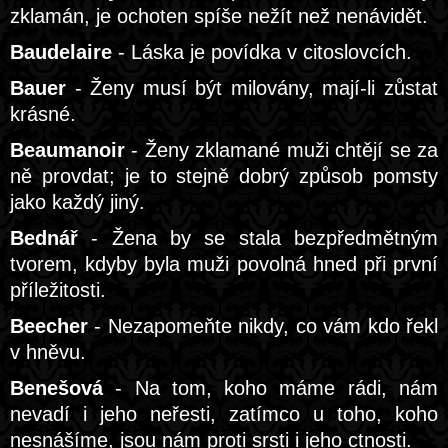
zklamán, je ochoten spíše nežít než nenávidět.
Baudelaire
- Láska je povídka v citoslovcích.
Bauer
- Ženy musí být milovány, mají-li zůstat
krásné.
Beaumanoir
- Ženy zklamané muži chtějí se za
ně provdat; je to stejně dobrý způsob pomsty
jako každý jiný.
Bednář
- Žena by se stala bezpředmětným
tvorem, kdyby byla muži povolná hned při první
příležitosti.
Beecher
- Nezapomeňte nikdy, co vám kdo řekl
v hněvu.
Benešová
- Na tom, koho máme rádi, nám
nevadí i jeho neřesti, zatímco u toho, koho
nesnášíme, jsou nám proti srsti i jeho ctnosti.