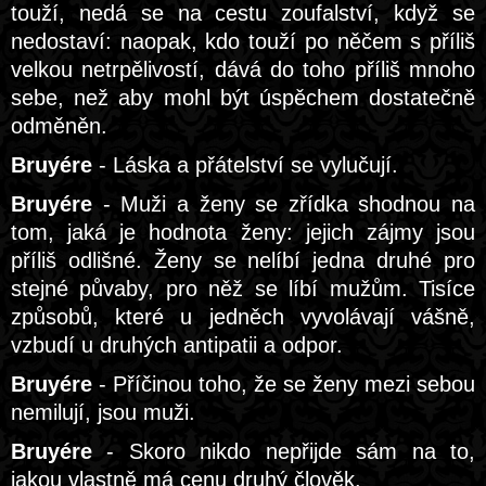
touží, nedá se na cestu zoufalství, když se
nedostaví: naopak, kdo touží po něčem s příliš
velkou netrpělivostí, dává do toho příliš mnoho
sebe, než aby mohl být úspěchem dostatečně
odměněn.
Bruyére
- Láska a přátelství se vylučují.
Bruyére
- Muži a ženy se zřídka shodnou na
tom, jaká je hodnota ženy: jejich zájmy jsou
příliš odlišné. Ženy se nelíbí jedna druhé pro
stejné půvaby, pro něž se líbí mužům. Tisíce
způsobů, které u jedněch vyvolávají vášně,
vzbudí u druhých antipatii a odpor.
Bruyére
- Příčinou toho, že se ženy mezi sebou
nemilují, jsou muži.
Bruyére
- Skoro nikdo nepřijde sám na to,
jakou vlastně má cenu druhý člověk.