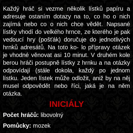
Každý hráč si vezme několik lístků papíru a
adresuje ostaním dotazy na to, co ho o nich
zajímá nebo co o nich chce vědět. Napsané
lístky vhodí do velkého hrnce, ze kterého je pak
vedoucí hry (pošťák) doručuje do jednotlivých
hrnků adresátů. Na toto ko- lo přípravy otázek
je vhodné věnovat asi 10 minut. V druhém kole
berou hráči postupně lístky z hrnku a na otázky
odpovídají (stále dokola, každý po jednom
lístku. Jeden lístek může odložit, aniž by na něj
musel odpovědět nebo říci, jaká je na něm
otázka.
INICIÁLY
Počet hráčů:
libovolný
Pomůcky:
mozek