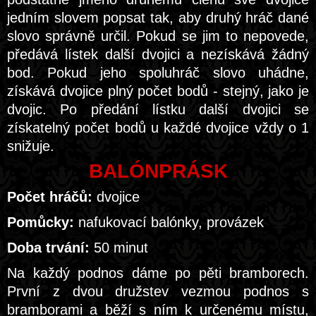
jedním slovem popsat tak, aby druhý hráč dané
slovo správně určil. Pokud se jim to nepovede,
předává lístek další dvojici a nezískává žádný
bod. Pokud jeho spoluhráč slovo uhádne,
získává dvojice plný počet bodů - stejný, jako je
dvojic. Po předání lístku další dvojici se
získatelný počet bodů u každé dvojice vždy o 1
snižuje.
BALÓNPRÁSK
Počet hráčů:
dvojice
Pomůcky:
nafukovací balónky, provázek
Doba trvání:
50 minut
Na každý podnos dáme po pěti bramborech.
První z dvou družstev vezmou podnos s
bramborami a běží s ním k určenému místu,