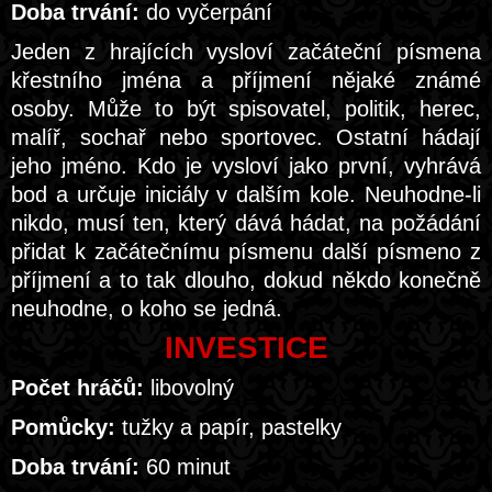
Doba trvání:
do vyčerpání
Jeden z hrajících vysloví začáteční písmena
křestního jména a příjmení nějaké známé
osoby. Může to být spisovatel, politik, herec,
malíř, sochař nebo sportovec. Ostatní hádají
jeho jméno. Kdo je vysloví jako první, vyhrává
bod a určuje iniciály v dalším kole. Neuhodne-li
nikdo, musí ten, který dává hádat, na požádání
přidat k začátečnímu písmenu další písmeno z
příjmení a to tak dlouho, dokud někdo konečně
neuhodne, o koho se jedná.
INVESTICE
Počet hráčů:
libovolný
Pomůcky:
tužky a papír, pastelky
Doba trvání:
60 minut