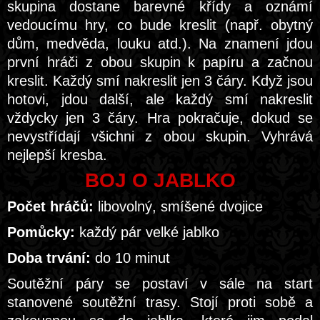
skupina dostane barevné křídy a oznámí
vedoucímu hry, co bude kreslit (např. obytný
dům, medvěda, louku atd.). Na znamení jdou
první hráči z obou skupin k papíru a začnou
kreslit. Každý smí nakreslit jen 3 čáry. Když jsou
hotovi, jdou další, ale každý smí nakreslit
vždycky jen 3 čáry. Hra pokračuje, dokud se
nevystřídají všichni z obou skupin. Vyhrává
nejlepší kresba.
BOJ O JABLKO
Počet hráčů:
libovolný, smíšené dvojice
Pomůcky:
každý pár velké jablko
Doba trvání:
do 10 minut
Soutěžní páry se postaví v sále na start
stanovené soutěžní trasy. Stojí proti sobě a