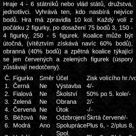
Hraje 4 - 6 státníků nebo vlád států, družstva,
jednotlivci. Vyhrává ten, kdo nasbírá nejvíce
bodů. Hra má zpravidla 10 kol. Každý volí z
počátku 2 figurky, po dosažení 75 bodů 3, 150 -
4 figurky, 250 - 5 figurek. Koalice může být
útočná, (vítěztvím získává navíc 60% bodů),
obranná (40% bodů) a zpětná koalice týkající
se jen červených a zelených figurek (úspory
zůstávají nedotčeny).
Č.
Figurka
Směr
Účel
Zisk volícího hr./
1.
Černá
Ne
Výstavba
4/-
2.
Fialová
Ne
Školství
50% po 5. kole/-
3.
Zelená
Ne
Obrana
2/-
4.
Červená
Ne
Útok
-/-
5.
Béžová
Ne
Odzbrojení
Škrtá červené/-
6.
Modrá
Ano
Spolupráce
Plus 6, - 2/plus 8, 
Spol.