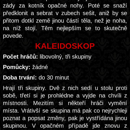
zády za kotník opačné nohy. Poté se snaží
předklonit a sebrat v zubech sešit, aniž by se
přitom dotkl země jinou částí těla, než je noha,
na níž stojí. Těm nejlepším se to skutečně
povede.
KALEIDOSKOP
Počet hráčů:
libovolný, tři skupiny
Pomůcky:
žádné
Doba trvání:
do 30 minut
Hrají tři skupiny. Dvě z nich sedí u stolu proti
sobě, třetí si je prohlédne a vyjde na chvíli z
místnosti. Mezitím si někteří hráči vymění
místa. Vrátivší se skupina má pak co nejrychleji
poznat a popsat změny, pak je vystřídána jinou
skupinou. V opačném případě jde znovu z