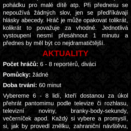
pohádku pro malé dítě atp. Při přednesu se
nepoužívá žádných slov, jen se předříkávají
hlásky abecedy. Hráč je může opakovat tolikrát,
kolikrát to považuje za vhodné. Jednotlivá
vystoupení nesmí přesáhnout 1 minutu a
přednes by měl být co nejdramatičtější.
AKTUALITY
Počet hráčů:
6 - 8 reportérů, diváci
Pomůcky:
žádné
Doba trvání:
60 minut
Vybereme 6 - 8 lidí, kteří dostanou za úkol
přehrát pantomimu podle televize či rozhlasu,
televizní noviny, branky-body-sekundy,
večerníček apod. Každý si vybere a promyslí,
si, jak by provedl znělku, zahraniční návštěvu,