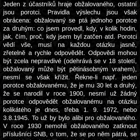
Jeden z účastníků hraje obžalovaného, ostatní
jsou porotci. Pravidla výslechu jsou však
obrácena: obžalovaný se ptá jednoho porotce
za druhým: co jsem provedl, kdy, v kolik hodin,
jak, čím, proč, kdy jsem byl zatčen atd. Porotci
vědí vše, musí na každou otázku jasně,
zřetelně a rychle odpovědět. Odpovědi mohou
být zcela nepravdivé (odehrává se v 18 století,
obžalovaný může být pětinásobným vrahem),
nesmí se však křížit. Řekne-li např. jeden
porotce obžalovanému, že je mu 30 let a druhý,
že se narodil v roce 1900, nesmí už žádný
porotce odpovědět obžalovanému na otázku
kolikátého je dnes, třeba 1. 9. 1972, nebo
3.8.1945. To už by bylo alibi pro obžalovaného.
V roce 1930 nemohli obžalovaného zatknout
příslušníci SNB, o tom, že se po něm pátrá, se