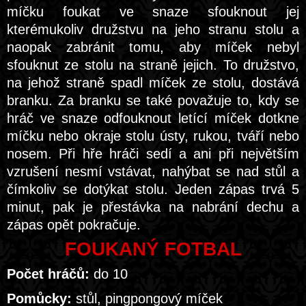
míčku foukat ve snaze sfouknout jej
kterémukoliv družstvu na jeho stranu stolu a
naopak zabránit tomu, aby míček nebyl
sfouknut ze stolu na straně jejich. To družstvo,
na jehož straně spadl míček ze stolu, dostává
branku. Za branku se také považuje to, kdy se
hráč ve snaze odfouknout letící míček dotkne
míčku nebo okraje stolu ústy, rukou, tváří nebo
nosem. Při hře hráči sedí a ani při největším
vzrušení nesmí vstávat, nahýbat se nad stůl a
čímkoliv se dotýkat stolu. Jeden zápas trvá 5
minut, pak je přestávka na nabrání dechu a
zápas opět pokračuje.
FOUKANÝ FOTBAL
Počet hráčů:
do 10
Pomůcky:
stůl, pingpongový míček