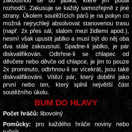
zakousnou se do jablka, které jim podal
rozhodčí. Zakusuje se každý samozřejmě z jiné
strany. Úkolem soutěžících párů je na pokyn co
možná nejrychleji absolvovat stanovenou trasu
(např. 2x přes sál, slalom mezi židlemi apod.),
nesmí však upustit jablko a musí být do něj oba
dva stále zakousnuti. Spadne-li jablko, je pár
diskvalifikován. Odtrhne-li se chlapec od
děvčete nebo děvče od chlapce, je jim to pouze
2x prominuto, odtrhnou-li se vícekrát, jsou také
diskvalifikováni. Vítězí pár, který doběhl jako
první nebo ten, který splnil největší část
soutěžního úkolu.
BUM DO HLAVY
Počet hráčů:
libovolný
Pomůcky:
pro každého hráče noviny nebo
ručník...