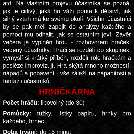
atd. Na vlastním projevu účastníka se pozná,
jak je citlivý, jaká ho váží pouta k dětství, jak
silný vztah má ke svému okolí. Všichni účastníci
by se pak měli zapojit do analýzy každého a
pomoci mu odhalit, jak se ostatním jeví. Závěr
večera je vyplněn hrou - rozhovorem hraček,
vedený účastníky. Hráči se rozdělí do skupinek,
vymyslí si krátký příběh, rozdělí role hračkám a
posléze improvizují. Hra skýtá mnoho možností,
nápadů a pobavení - vše záleží na nápaditosti a
fantazii účastníků.
HRNÍČKÁRNA
Počet hráčů:
libovolný (do 30)
Pomůcky:
tužky, lístky papíru, hrnky pro
každého, hrnec
Doba trvání:
do 15 minut