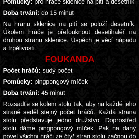
Pomůcky:
pro hráče sklenice na pití a desetník
Doba trvání:
do 15 minut
Na hranu sklenice na pití se položí desetník.
Úkolem hráče je přefouknout desetihaléř na
druhou stranu sklenice. Úspěch je věcí nápadu
a trpělivosti.
FOUKANDA
Počet hráčů:
sudý počet
Pomůcky:
pingpongový míček
Doba trvání:
45 minut
Rozsadťe se kolem stolu tak, aby na každé jeho
straně seděl stejný počet hráčů. Každá strana
stolu představuje jedno družstvo. Doprostřed
stolu dáme pingpongový míček. Pak na daný
povel všichni hráči ze čtyř stran stolu začnou do