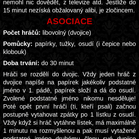
nemohl nic dovědět, z televize atd. Jestliže do
15 minut nezíská obžalovaný alibi, je zločincem.
ASOCIACE
Počet hráčů:
libovolný (dvojice)
Pomůcky:
papírky, tužky, osudí (i čepice nebo
klobouk)
Doba trvání:
do 30 minut
Hráči se rozdělí do dvojic. Vždy jeden hráč z
dvojice napíše na papírek jakékoliv podstatné
jméno v 1. pádě, papírek složí a dá do osudí.
Zvolené podstatné jméno nikomu nesděluje!
Poté opět první hráči (ti, kteří psali) začnou
postupně vytahovat zpátky po 1 lístku z osudí.
Vždy když si hráč vytáhne lístek, má maximálně
1 minutu na rozmyšlenou a pak musí vytažené
podstatné jméno druhému členu své dvojice