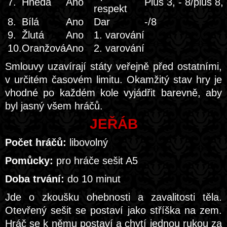
7.
Hnědá
Ano
Plus 3, - 8/plus 8, 
respekt
8.
Bílá
Ano
Dar
-/8
9.
Žlutá
Ano
1. varování
10.
Oranžová
Ano
2. varování
Smlouvy uzavírají státy veřejně před ostatními,
v určitém časovém limitu. Okamžitý stav hry je
vhodné po každém kole vyjádřit barevně, aby
byl jasný všem hráčů.
JEŘÁB
Počet hráčů:
libovolný
Pomůcky:
pro hráče sešit A5
Doba trvání:
do 10 minut
Jde o zkoušku ohebnosti a zavalitosti těla.
Otevřený sešit se postaví jako stříška na zem.
Hráč se k němu postaví a chytí jednou rukou za