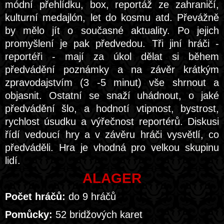
módní přehlídku, box, reportáž ze zahraničí,
kulturní medajlón, let do kosmu atd. Převážně
by mělo jít o současné aktuality. Po jejich
promyšlení je pak předvedou. Tři jiní hráči -
reportéři - mají za úkol dělat si během
předvádění poznámky a na závěr krátkým
zpravodajstvím (3 -5 minut) vše shrnout a
objasnit. Ostatní se snaží uhádnout, o jaké
předvádění šlo, a hodnotí vtipnost, bystrost,
rychlost úsudku a výřečnost reportérů. Diskusi
řídí vedoucí hry a v závěru hráči vysvětlí, co
předváděli. Hra je vhodná pro velkou skupinu
lidí.
ALAGER
Počet hráčů:
do 9 hráčů
Pomůcky:
52 bridžových karet