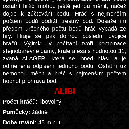
ostatní hráči mohou ještě jednou měnit, načež
dojde k zúčtování bodů. Hráč s nejmenším
počtem bodů obdrží trestný bod. Dosažením
předem určeného počtu bodů hráč vypadá ze
hry. Hraje se pak dohrou poslední dvojice
hráčů. Výjimku v počítání tvoří kombinace
stejnobarevné dámy, krále a esa s hodnotou 31,
zvaná ALAGER, která se ihned hlásí a je
odměněna odpisem jednoho bodu. Ostatní už
nemohou měnit a hráč s nejmenším počtem
hodnot prohrává bod.
ALIBI
Počet hráčů:
libovolný
Pomůcky:
žádné
Doba trvání:
45 minut