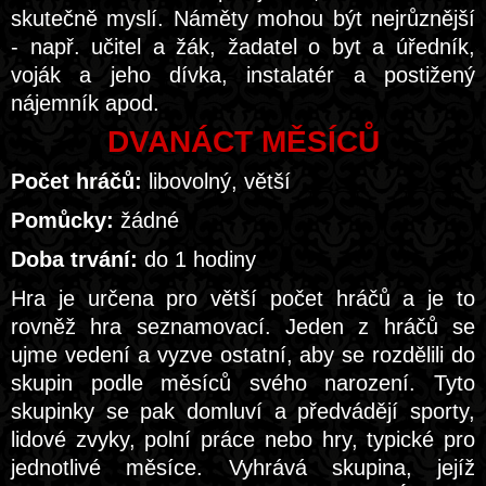
skutečně myslí. Náměty mohou být nejrůznější
- např. učitel a žák, žadatel o byt a úředník,
voják a jeho dívka, instalatér a postižený
nájemník apod.
DVANÁCT MĚSÍCŮ
Počet hráčů:
libovolný, větší
Pomůcky:
žádné
Doba trvání:
do 1 hodiny
Hra je určena pro větší počet hráčů a je to
rovněž hra seznamovací. Jeden z hráčů se
ujme vedení a vyzve ostatní, aby se rozdělili do
skupin podle měsíců svého narození. Tyto
skupinky se pak domluví a předvádějí sporty,
lidové zvyky, polní práce nebo hry, typické pro
jednotlivé měsíce. Vyhrává skupina, jejíž