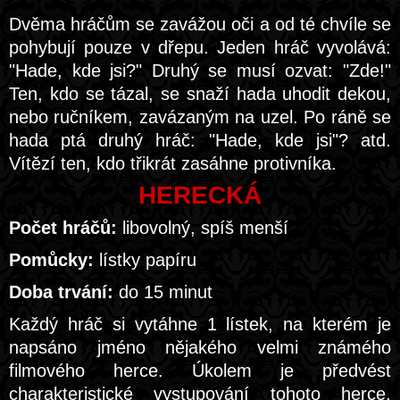
Dvěma hráčům se zavážou oči a od té chvíle se
pohybují pouze v dřepu. Jeden hráč vyvolává:
"Hade, kde jsi?" Druhý se musí ozvat: "Zde!"
Ten, kdo se tázal, se snaží hada uhodit dekou,
nebo ručníkem, zavázaným na uzel. Po ráně se
hada ptá druhý hráč: "Hade, kde jsi"? atd.
Vítězí ten, kdo třikrát zasáhne protivníka.
HERECKÁ
Počet hráčů:
libovolný, spíš menší
Pomůcky:
lístky papíru
Doba trvání:
do 15 minut
Každý hráč si vytáhne 1 lístek, na kterém je
napsáno jméno nějakého velmi známého
filmového herce. Úkolem je předvést
charakteristické vystupování tohoto herce.