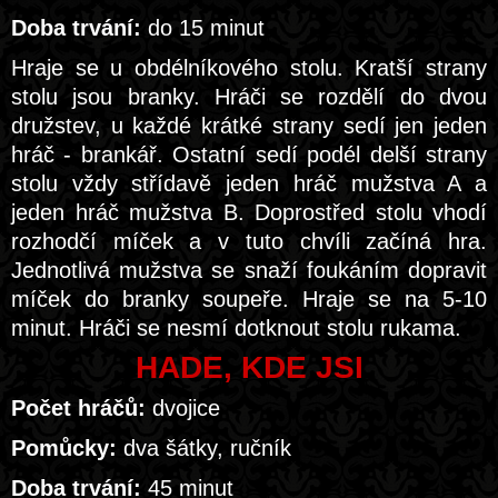
Doba trvání:
do 15 minut
Hraje se u obdélníkového stolu. Kratší strany
stolu jsou branky. Hráči se rozdělí do dvou
družstev, u každé krátké strany sedí jen jeden
hráč - brankář. Ostatní sedí podél delší strany
stolu vždy střídavě jeden hráč mužstva A a
jeden hráč mužstva B. Doprostřed stolu vhodí
rozhodčí míček a v tuto chvíli začíná hra.
Jednotlivá mužstva se snaží foukáním dopravit
míček do branky soupeře. Hraje se na 5-10
minut. Hráči se nesmí dotknout stolu rukama.
HADE, KDE JSI
Počet hráčů:
dvojice
Pomůcky:
dva šátky, ručník
Doba trvání:
45 minut