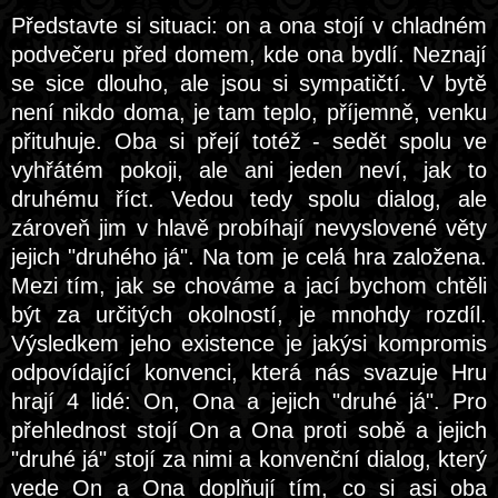
Představte si situaci: on a ona stojí v chladném
podvečeru před domem, kde ona bydlí. Neznají
se sice dlouho, ale jsou si sympatičtí. V bytě
není nikdo doma, je tam teplo, příjemně, venku
přituhuje. Oba si přejí totéž - sedět spolu ve
vyhřátém pokoji, ale ani jeden neví, jak to
druhému říct. Vedou tedy spolu dialog, ale
zároveň jim v hlavě probíhají nevyslovené věty
jejich "druhého já". Na tom je celá hra založena.
Mezi tím, jak se chováme a jací bychom chtěli
být za určitých okolností, je mnohdy rozdíl.
Výsledkem jeho existence je jakýsi kompromis
odpovídající konvenci, která nás svazuje Hru
hrají 4 lidé: On, Ona a jejich "druhé já". Pro
přehlednost stojí On a Ona proti sobě a jejich
"druhé já" stojí za nimi a konvenční dialog, který
vede On a Ona doplňují tím, co si asi oba