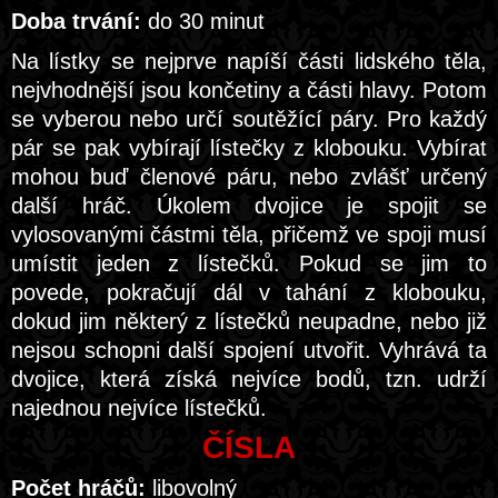
Doba trvání:
do 30 minut
Na lístky se nejprve napíší části lidského těla,
nejvhodnější jsou končetiny a části hlavy. Potom
se vyberou nebo určí soutěžící páry. Pro každý
pár se pak vybírají lístečky z klobouku. Vybírat
mohou buď členové páru, nebo zvlášť určený
další hráč. Úkolem dvojice je spojit se
vylosovanými částmi těla, přičemž ve spoji musí
umístit jeden z lístečků. Pokud se jim to
povede, pokračují dál v tahání z klobouku,
dokud jim některý z lístečků neupadne, nebo již
nejsou schopni další spojení utvořit. Vyhrává ta
dvojice, která získá nejvíce bodů, tzn. udrží
najednou nejvíce lístečků.
ČÍSLA
Počet hráčů:
libovolný