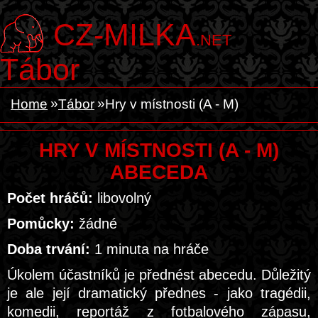
CZ-MILKA
.NET
Tábor
Home
Tábor
Hry v místnosti (A - M)
HRY V MÍSTNOSTI (A - M)
ABECEDA
Počet hráčů:
libovolný
Pomůcky:
žádné
Doba trvání:
1 minuta na hráče
Úkolem účastníků je přednést abecedu. Důležitý
je ale její dramatický přednes - jako tragédii,
komedii, reportáž z fotbalového zápasu,