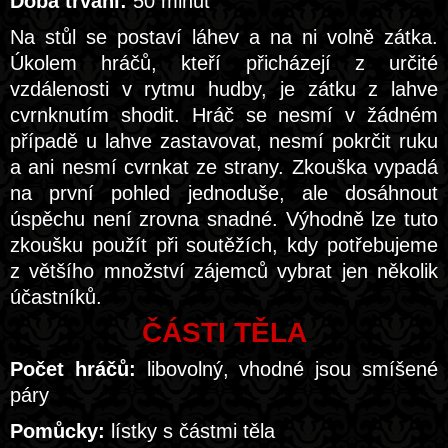
Doba trvání:
50 minut
Na stůl se postaví láhev a na ni volně zátka.
Úkolem hráčů, kteří přicházejí z určité
vzdálenosti v rytmu hudby, je zátku z lahve
cvrnknutím shodit. Hráč se nesmí v žádném
případě u lahve zastavovat, nesmí pokrčit ruku
a ani nesmí cvrnkat ze strany. Zkouška vypadá
na první pohled jednoduše, ale dosáhnout
úspěchu není zrovna snadné. Výhodně lze tuto
zkoušku použít při soutěžích, kdy potřebujeme
z většího množství zájemců vybrat jen několik
účastníků.
ČÁSTI TĚLA
Počet hráčů:
libovolný, vhodné jsou smíšené
páry
Pomůcky:
lístky s částmi těla