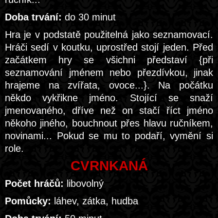
Doba trvání:
do 30 minut
Hra je v podstatě použitelná jako seznamovací.
Hráči sedí v koutku, uprostřed stojí jeden. Před
začátkem hry se všichni představí {při
seznamování jménem nebo přezdívkou, jinak
hrajeme na zvířata, ovoce...}. Na počátku
někdo vykřikne jméno. Stojící se snaží
jmenovaného, dříve než on stačí říct jméno
někoho jiného, bouchnout přes hlavu ručníkem,
novinami... Pokud se mu to podaří, vymění si
role.
CVRNKANÁ
Počet hráčů:
libovolný
Pomůcky:
láhev, zátka, hudba