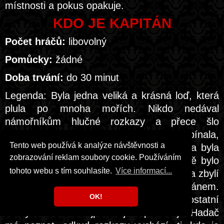
místnosti a pokus opakuje.
KDO JE KAPITÁN
Počet hráčů:
libovolný
Pomůcky:
žádné
Doba trvání:
do 30 minut
Legenda: Byla jedna veliká a krásná loď, která
plula po mnoha mořích. Nikdo nedával
námořníkům hlučné rozkazy a přece šlo
všechno jako na drátku. Lana se napínala,
Tento web používá k analýze návštěvnosti a
plachty se rozvinovaly a svinovaly, paluba byla
zobrazování reklam soubory cookie. Používáním
vydrhnuta. Loď fungovala, aniž by vlastně bylo
tohoto webu s tím souhlasíte.
Více informací...
vidět, jak... Jeden z hráčů vyjde za dveře a zbylí
se dohodnou, který z nich bude kapitánem.
OK!
Kapitán dává posunky různé rozkazy a ostatní
ho rychle a co nejpřesněji napodobují. Hadač