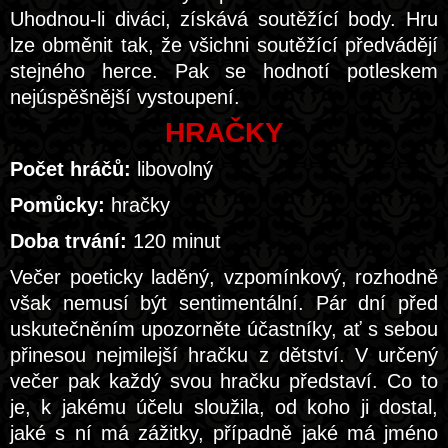
Uhodnou-li diváci, získává soutěžící body. Hru
lze obměnit tak, že všichni soutěžící předvádějí
stejného herce. Pak se hodnotí potleskem
nejúspěšnější vystoupení.
HRAČKY
Počet hráčů:
libovolný
Pomůcky:
hračky
Doba trvání:
120 minut
Večer poeticky laděný, vzpomínkový, rozhodně
však nemusí být sentimentální. Pár dní před
uskutečněním upozorněte účastníky, ať s sebou
přinesou nejmilejší hračku z dětství. V určený
večer pak každý svou hračku představí. Co to
je, k jakému účelu sloužila, od koho ji dostal,
jaké s ní má zážitky, případně jaké má jméno