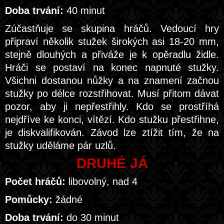
Doba trvání:
40 minut
Zúčastňuje se skupina hráčů. Vedoucí hry
připraví několik stužek širokých asi 18-20 mm,
stejně dlouhých a přiváže je k opěradlu židle.
Hráči se postaví na konec napnuté stužky.
Všichni dostanou nůžky a na znamení začnou
stužky po délce rozstřihovat. Musí přitom dávat
pozor, aby ji nepřestřihly. Kdo se prostříhá
nejdříve ke konci, vítězí. Kdo stužku přestřihne,
je diskvalifikován. Závod lze ztížit tím, že na
stužky uděláme pár uzlů.
DRUHÉ JÁ
Počet hráčů:
libovolný, nad 4
Pomůcky:
žádné
Doba trvání:
do 30 minut