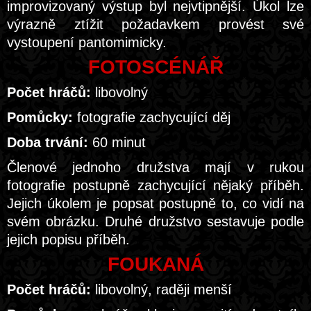
improvizovaný výstup byl nejvtipnější. Úkol lze
výrazně ztížit požadavkem provést své
vystoupení pantomimicky.
FOTOSCÉNÁŘ
Počet hráčů:
libovolný
Pomůcky:
fotografie zachycující děj
Doba trvání:
60 minut
Členové jednoho družstva mají v rukou
fotografie postupně zachycující nějaký příběh.
Jejich úkolem je popsat postupně to, co vidí na
svém obrázku. Druhé družstvo sestavuje podle
jejich popisu příběh.
FOUKANÁ
Počet hráčů:
libovolný, raději menší