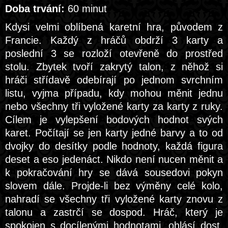
Doba trvání:
60 minut
Kdysi velmi oblíbená karetní hra, původem z
Francie. Každý z hráčů obdrží 3 karty a
poslední 3 se rozloží otevřeně do prostřed
stolu. Zbytek tvoří zakrytý talon, z něhož si
hráči střídavě odebírají po jednom svrchním
listu, vyjma případu, kdy mohou měnit jednu
nebo všechny tři vyložené karty za karty z ruky.
Cílem je vylepšení bodových hodnot svých
karet. Počítají se jen karty jedné barvy a to od
dvojky do desítky podle hodnoty, každá figura
deset a eso jedenáct. Nikdo není nucen měnit a
k pokračování hry se dává sousedovi pokyn
slovem dále. Projde-li bez výměny celé kolo,
nahradí se všechny tři vyložené karty znovu z
talonu a zastrčí se dospod. Hráč, který je
spokojen s docílenými hodnotami, ohlásí dost,