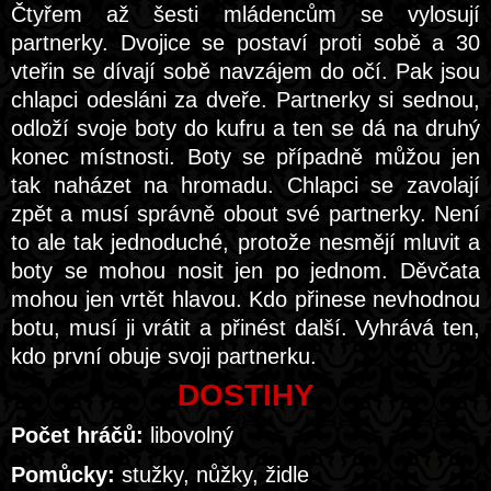
Čtyřem až šesti mládencům se vylosují
partnerky. Dvojice se postaví proti sobě a 30
vteřin se dívají sobě navzájem do očí. Pak jsou
chlapci odesláni za dveře. Partnerky si sednou,
odloží svoje boty do kufru a ten se dá na druhý
konec místnosti. Boty se případně můžou jen
tak naházet na hromadu. Chlapci se zavolají
zpět a musí správně obout své partnerky. Není
to ale tak jednoduché, protože nesmějí mluvit a
boty se mohou nosit jen po jednom. Děvčata
mohou jen vrtět hlavou. Kdo přinese nevhodnou
botu, musí ji vrátit a přinést další. Vyhrává ten,
kdo první obuje svoji partnerku.
DOSTIHY
Počet hráčů:
libovolný
Pomůcky:
stužky, nůžky, židle