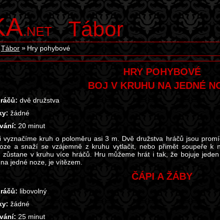
KA
Tábor
.NET
Tábor
Hry pohybové
HRY POHYBOVÉ
BOJ V KRUHU NA JEDNÉ N
ráčů:
dvě družstva
y:
žádné
vání:
20 minut
 vyznačíme kruh o poloměru asi 3 m. Dvě družstva hráčů jsou promích
oze a snaží se vzájemně z kruhu vytlačit, nebo přimět soupeře k n
 zůstane v kruhu více hráčů. Hru můžeme hrát i tak, že bojuje jeden
 na jedné noze, je vítězem.
ČÁPI A ŽÁBY
ráčů:
libovolný
y:
žádné
vání:
25 minut