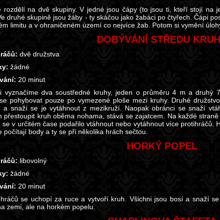
e rozdělí na dvě skupiny. V jedné jsou čápy (to jsou ti, kteří stojí na
Ve druhé skupině jsou žáby - ty skáčou jako žabáci po čtyřech. Čápi po
ém limitu a v ohraničeném území co nejvíce žab. Potom si vymění úloh
DOBÝVÁNÍ STŘEDU KRU
ráčů:
dvě družstva
y:
žádné
vání:
20 minut
 vyznačíme dva soustředné kruhy, jeden o průměru 4 m a druhý 7 
e pohybovat pouze po vymezené ploše mezi kruhy. Druhé družstvo,
 a snaží se je vytáhnout z mezikruží. Naopak obránci se snaží vtá
n přestoupit kruh oběma nohama, stává se zajatcem. Na každé straně hr
 se v určitém čase podařilo vtáhnout nebo vytáhnout více protihráčů. 
 počítají body a ty se při několika hrách sečtou.
HORKÝ POPEL
ráčů:
libovolný
y:
žádné
vání:
20 minut
 hráčů se uchopí za ruce a vytvoří kruh. Všichni jsou bosí a snaží se
 na zemi, ale na horkém popelu.