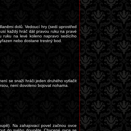
dlaněmi dolů. Vedoucí hry (sedí uprostřed
usí každý hráč dát pravou ruku na pravé
u ruku na levé koleno napravo sedícího
 vyřazen nebo dostane trestný bod.
ní se snaží hráči jeden druhého vytlačit
 prsou, není dovoleno bojovat nohama.
 doupě). Na zahajovací povel začnou ovce
hnout do svého doupěte. Chycené ovce se