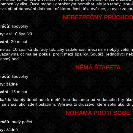
pomocníky vlka. Ovce mohou ohroženým pomáhat, ale jen tehdy, jsou-li n
ovci při přetahování dotknout některou částí těla ovčince, je ovce zachrá
NEBEZPEČNÝ PRŮCHO
ráčů:
libovolný
y:
asi 10 špalíků
vání:
20 minut
me asi 10 špalíků do řady tak, aby vzdálenosti mezi nimi nebyly větší 
vázanýma očima se pokusí projít mezi špalíky. Soutěží jednotlivci ne
restný bod.
NĚMÁ ŠTAFETA
ráčů:
libovolný
y:
žádné
vání:
15 minut
 každé štafety doběhnou k metě, kde dostanou od vedoucího hry úkol
se snaží úkol sdělit ostatním. Vyhrává to družstvo, které splní úkol dří
NOHAMA PROTI SOBĚ
ráčů:
sudý počet
y:
žádné