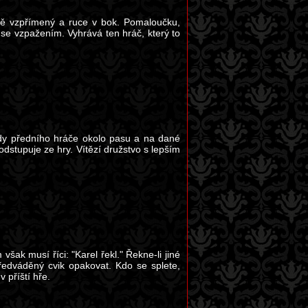
kně vzpřímený a ruce v bok. Pomaloučku,
 se vzpažením. Vyhrává ten hráč, který to
vždy předního hráče okolo pasu a na dané
dstupuje ze hry. Vítězí družstvo s lepším
ak musí říci: "Karel řekl." Řekne-li jiné
 předváděný cvik opakovat. Kdo se splete,
 příští hře.