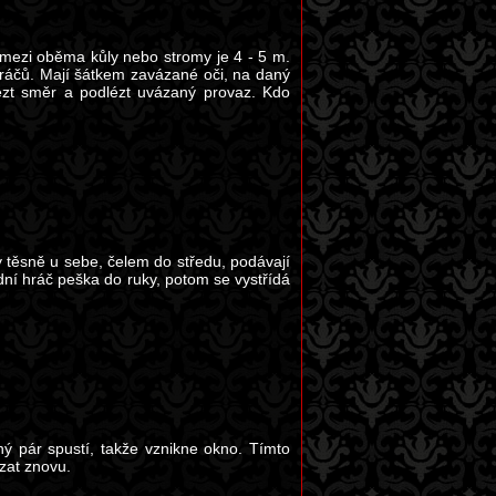
 mezi oběma kůly nebo stromy je 4 - 5 m.
ráčů. Mají šátkem zavázané oči, na daný
alézt směr a podlézt uvázaný provaz. Kdo
y těsně u sebe, čelem do středu, podávají
ední hráč peška do ruky, potom se vystřídá
hý pár spustí, takže vznikne okno. Tímto
ézat znovu.