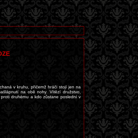
OZE
aná v kruhu, přičemž hráči stojí jen na
ašlápnutí na obě nohy. Vítězí družstvo,
 proti druhému a kdo zůstane poslední v