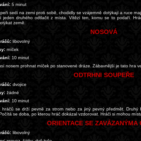
vání:
5 minut
peři sedí na zemi proti sobě, chodidly se vzájemně dotýkají a ruce m
í jeden druhého odtlačit z místa. Vítězí ten, komu se to podaří. Hr
otýkat země.
NOSOVÁ
ráčů:
libovolný
y:
míček
vání:
10 minut
sí nosem prohnat míček po stanovené dráze. Zábavnější je tato hra v
ODTRHNI SOUPEŘE
ráčů:
dvojice
y:
žádné
vání:
10 minut
 hráčů se drží pevně za strom nebo za jiný pevný předmět. Druhý hr
Počítá se doba, po kterou hráč dokázal vzdorovat. Hráči si mohou místa
ORIENTACE SE ZAVÁZANÝMA 
ráčů:
libovolný
y:
provaz, šátky, dvě tyče