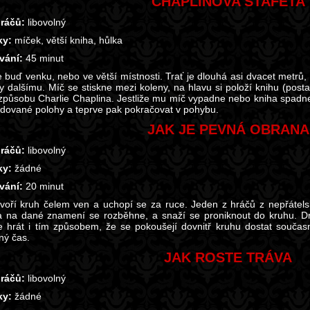
CHAPLINOVA ŠTAFETA
ráčů:
libovolný
y:
míček, větší kniha, hůlka
vání:
45 minut
e buď venku, nebo ve větší místnosti. Trať je dlouhá asi dvacet metrů
 dalšímu. Míč se stiskne mezi koleny, na hlavu si položí knihu (posta
 způsobu Charlie Chaplina. Jestliže mu míč vypadne nebo kniha spadne 
dované polohy a teprve pak pokračovat v pohybu.
JAK JE PEVNÁ OBRANA
ráčů:
libovolný
y:
žádné
vání:
20 minut
tvoří kruh čelem ven a uchopí se za ruce. Jeden z hráčů z nepřátels
a na dané znamení se rozběhne, a snaží se proniknout do kruhu. Dr
hrát i tím způsobem, že se pokoušejí dovnitř kruhu dostat souča
ý čas.
JAK ROSTE TRÁVA
ráčů:
libovolný
y:
žádné