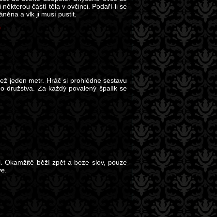
ěkterou částí těla v ovčinci. Podaří-li se
něna a vlk ji musí pustit.
D
než jeden metr. Hráč si prohlédne sestavu
bo družstva. Za každý povalený špalík se
. Okamžitě běží zpět a beze slov, pouze
ve.