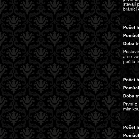
stávají 
bránící 
Počet h
Pomůck
Doba tr
Postaví
a se za
počítá t
Počet h
Pomůck
Doba tr
První z
mimikou 
Počet h
Pomůck