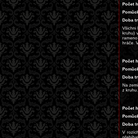
Počet h
Pomůck
Doba tr
Všichni
kruhu) 
rameno 
hráče. 
Počet h
Pomůck
Doba tr
Na zemi
z kruhu
Počet h
Pomůck
Doba tr
V rozíc
přebíha