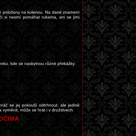
ají položeny na kolenou. Na dané znamení
áči si nesmí pomáhat rukama, ani se jimi
enku, kde se naskytnou různé překážky.
áč se jej pokouší odtrhnout, ale jedině
 vyměnit, může se hrát i v družstvech.
OČIMA