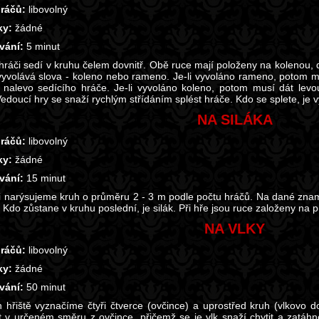
ráčů:
libovolný
y:
žádné
vání:
5 minut
 hráči sedí v kruhu čelem dovnitř. Obě ruce mají položeny na kolenou, 
vyvolává slova - koleno nebo rameno. Je-li vyvoláno rameno, potom m
nalevo sedícího hráče. Je-li vyvoláno koleno, potom musí dát levo
Vedoucí hry se snaží rychlým střídáním splést hráče. Kdo se splete, je
NA SILÁKA
ráčů:
libovolný
y:
žádné
vání:
15 minut
 narýsujeme kruh o průměru 2 - 3 m podle počtu hráčů. Na dané zname
. Kdo zůstane v kruhu poslední, je silák. Při hře jsou ruce založeny na
NA VLKY
ráčů:
libovolný
y:
žádné
vání:
50 minut
h hřiště vyznačíme čtyři čtverce (ovčince) a uprostřed kruh (vlkovo
t v určeném směru z ovčince, přičemž se je vlk snaží chytit a zatá