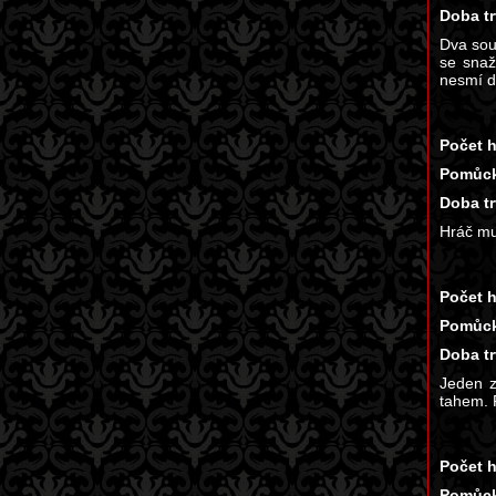
Doba tr
Dva sou
se snaž
nesmí d
Počet h
Pomůck
Doba tr
Hráč mu
Počet h
Pomůck
Doba tr
Jeden z
tahem. 
Počet h
Pomůck