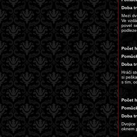
Doba tr
Mezi dv
Ve vzdá
povel s
podleze 
Počet h
Pomůck
Doba tr
Hráči s
si peška
s tím, o
Počet h
Pomůck
Doba tr
Dvojice
oknem p