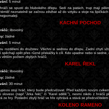
vání:
5 minut
 hráči se spustí do hlubokého dřepu. Sedí na patách, trup mají pě
, téměř neznatelně se začnou zdvihat až do vztyku a stoje na špičkách
nejpomaleji.
KACHNÍ POCHOD
ráčů:
libovolný
y:
žádné
vání:
5 minut
sou rozděleni do družstev. Všichni si sednou do dřepu. Zadní chytí 
 spěchají opět přes různé překážky k cíli. Kdo upadne nebo si sedne, o
 větším počtem zbylých hráčů.
KAREL ŘEKL
ráčů:
libovolný
y:
žádné
vání:
30 minut
upinou stojí hráč, který bude předcvičovat. Před každým novým cvikem vš
i sloveso (např."Jirka řekl," či "Karel sdělil."), nesmí nikdo z hráčů
 ze hry. Poslední zbylý hráč ve hře vyhrává a stává se předcvičitelem v
KOLENO RAMENO