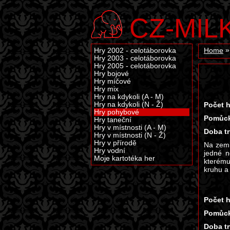
CZ-MIL
Hry 2002 - celotáborovka
Home
Hry 2003 - celotáborovka
Hry 2005 - celotáborovka
Hry bojové
Hry míčové
Hry mix
Hry na kdykoli (A - M)
Hry na kdykoli (N - Ž)
Počet h
Hry pohybové
Pomůck
Hry taneční
Hry v místnosti (A - M)
Doba tr
Hry v místnosti (N - Ž)
Hry v přírodě
Na zemi
Hry vodní
jedné n
Moje kartotéka her
kterému
kruhu a
Počet h
Pomůck
Doba tr