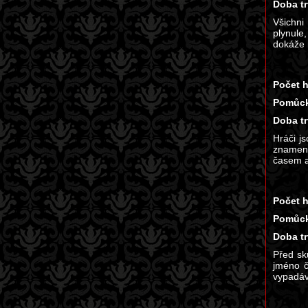
Doba tr
Všichni
plynule
dokáže 
Počet h
Pomůck
Doba tr
Hráči j
znamení
časem a
Počet h
Pomůck
Doba tr
Před sk
jméno č
vypadává