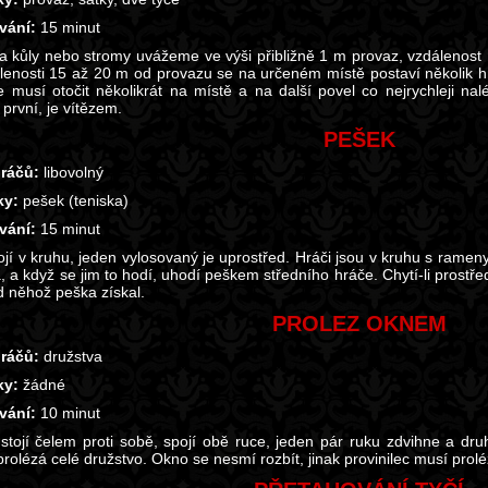
vání:
15 minut
a kůly nebo stromy uvážeme ve výši přibližně 1 m provaz, vzdálenost
lenosti 15 až 20 m od provazu se na určeném místě postaví několik h
e musí otočit několikrát na místě a na další povel co nejrychleji n
první, je vítězem.
PEŠEK
ráčů:
libovolný
y:
pešek (teniska)
vání:
15 minut
tojí v kruhu, jeden vylosovaný je uprostřed. Hráči jsou v kruhu s ramen
, a když se jim to hodí, uhodí peškem středního hráče. Chytí-li prostř
d něhož peška získal.
PROLEZ OKNEM
ráčů:
družstva
y:
žádné
vání:
10 minut
 stojí čelem proti sobě, spojí obě ruce, jeden pár ruku zdvihne a dru
rolézá celé družstvo. Okno se nesmí rozbít, jinak provinilec musí prol