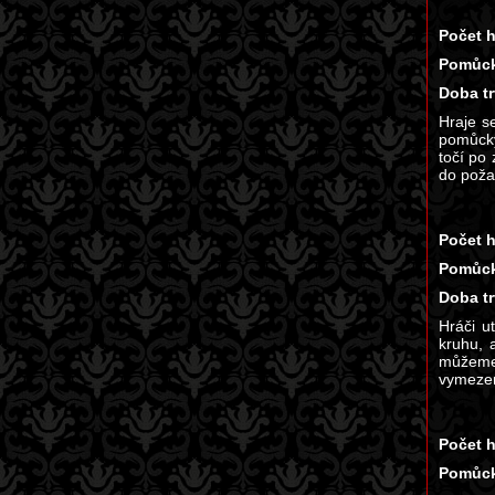
Počet h
Pomůck
Doba tr
Hraje s
pomůcky
točí po
do poža
Počet h
Pomůck
Doba tr
Hráči u
kruhu, 
můžeme 
vymezen
Počet h
Pomůck