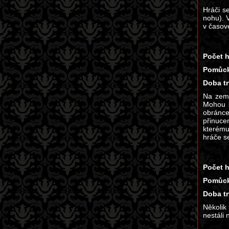
Hráči s
nohu). 
v časov
Počet h
Pomůck
Doba tr
Na zemi
Mohou s
obránce
přinuce
kterému
hráče se
Počet h
Pomůck
Doba tr
Několik
nestáli