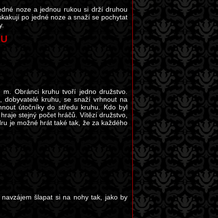
 jedné noze a jednou rukou si drží druhou
skakují po jedné noze a snaží se pochytat
y.
HU
m. Obránci kruhu tvoří jedno družstvo.
 dobyvatelé kruhu, se snaží vrhnout na
hnout útočníky do středu kruhu. Kdo byl
aje stejný počet hráčů. Vítězí družstvo,
Hru je možné hrát také tak, že za každého
 navzájem šlapat si na nohy tak, jako by