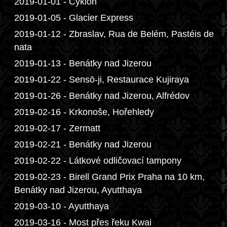
2019-01-01 - Cyklon
2019-01-05 - Glacier Express
2019-01-12 - Zbraslav, Rua de Belém, Pastéis de
nata
2019-01-13 - Benátky nad Jizerou
2019-01-22 - Sensō-ji, Restaurace Kujiraya
2019-01-26 - Benátky nad Jizerou, Alfrédov
2019-02-16 - Krkonoše, Hořehledy
2019-02-17 - Zermatt
2019-02-21 - Benátky nad Jizerou
2019-02-22 - Látkové odličovací tampony
2019-02-23 - Birell Grand Prix Praha na 10 km,
Benátky nad Jizerou, Ayutthaya
2019-03-10 - Ayutthaya
2019-03-16 - Most přes řeku Kwai