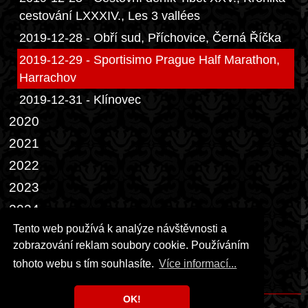
cestování LXXXIV., Les 3 vallées
2019-12-28 - Obří sud, Příchovice, Černá Říčka
2019-12-29 - Sportisimo Prague Half Marathon,
Harrachov
2019-12-31 - Klínovec
2020
2021
2022
2023
2024
Tento web používá k analýze návštěvnosti a
2025
zobrazování reklam soubory cookie. Používáním
2026
tohoto webu s tím souhlasíte.
Více informací...
Přáníčka
OK!