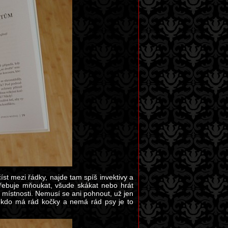
st mezi řádky, najde tam spíš invektivy a
třebuje mňoukat, všude skákat nebo hrát
do místnosti. Nemusí se ani pohnout, už jen
, kdo má rád kočky a nemá rád psy je to