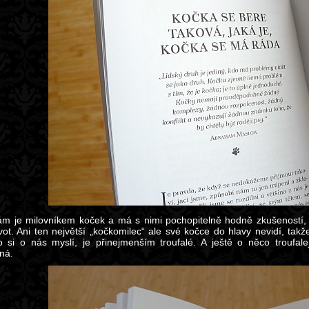
ám je milovníkem koček a má s nimi pochopitelně hodně zkušeností, t
ivot. Ani ten největší „kočkomilec“ ale své kočce do hlavy nevidí, tak
 si o nás myslí, je přinejmenším troufalé. A ještě o něco troufale
ná.