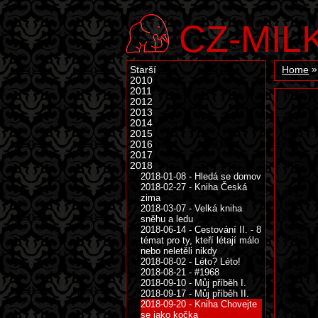
CZ-MIL
Starší
Home
2010
2011
2012
2013
2014
2015
2016
2017
2018
2018-01-08 - Hledá se domov
2018-02-27 - Kniha Česká
zima
2018-03-07 - Velká kniha
sněhu a ledu
2018-06-14 - Cestování II. - 8
témat pro ty, kteří létají málo
nebo neletěli nikdy
2018-08-02 - Léto? Léto!
2018-08-21 - #1968
2018-09-10 - Můj příběh I.
2018-09-17 - Můj příběh II.
2018-09-20 - Kniha Chovejte
se jako kočka