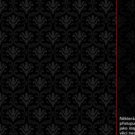
Některá
přistupu
jako in
věcí ne