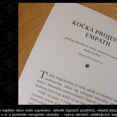
e najdete něco málo vyprávění, několik vtipných postřehů, nějaká dop
v ní v podstatě nenajdete obrázky – vyjma obrázků oddělujících ka