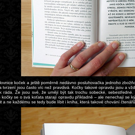
lovnice koček a ještě poměrně nedávno posluhovačka jednoho zbožň
a tvrzení jsou často víc než pravdivá. Kočky takové opravdu jsou a vžd
k ráda. Že jsou své, že umějí být tak trochu sobecké, sebestředné
– kočky se o svá koťata starají opravdu příkladně – ale nenechají se ký
it a ne každému se tedy bude líbit i kniha, která takové chování čtená