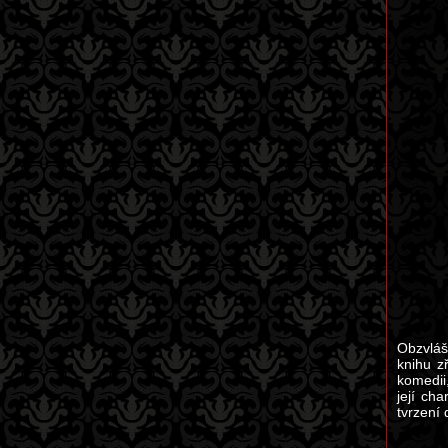
Obzvláš
knihu z
komedii,
její ch
tvrzení