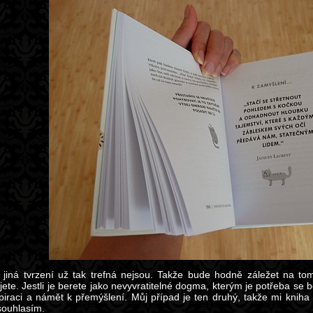
 jiná tvrzení už tak trefná nejsou. Takže bude hodně záležet na
jete. Jestli je berete jako nevyvratitelné dogma, kterým je potřeba se b
spiraci a námět k přemýšlení. Můj případ je ten druhý, takže mi kniha 
souhlasím.