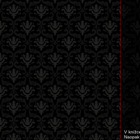
V knížc
Naopak 