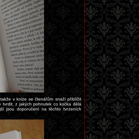
akže v knize se čtenářům snaží přiblížit
že tvrdit, z jakých pohnutek co kočka dělá
jší jsou doporučení na těchto tvrzeních