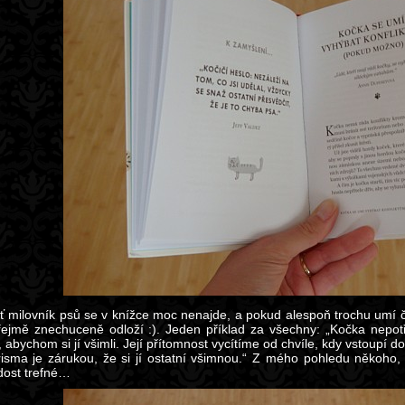
ť milovník psů se v knížce moc nenajde, a pokud alespoň trochu umí čí
řejmě znechuceně odloží :). Jeden příklad za všechny: „Kočka nepo
 abychom si jí všimli. Její přítomnost vycítíme od chvíle, kdy vstoupí 
arisma je zárukou, že si jí ostatní všimnou.“ Z mého pohledu někoho
 dost trefné…