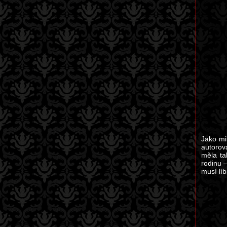
Jako mi
autorov
měla ta
rodinu 
musí líb