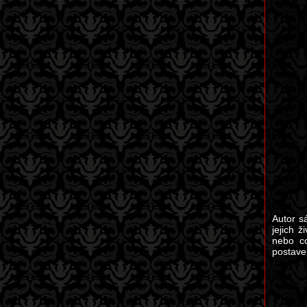
Autor s
jejich ž
nebo co
postave