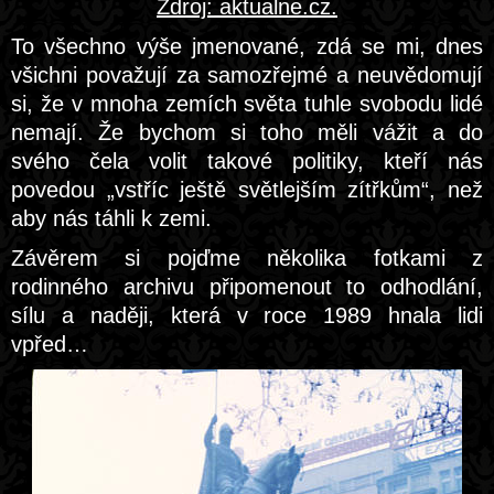
Zdroj: aktualne.cz.
To všechno výše jmenované, zdá se mi, dnes
všichni považují za samozřejmé a neuvědomují
si, že v mnoha zemích světa tuhle svobodu lidé
nemají. Že bychom si toho měli vážit a do
svého čela volit takové politiky, kteří nás
povedou „vstříc ještě světlejším zítřkům“, než
aby nás táhli k zemi.
Závěrem si pojďme několika fotkami z
rodinného archivu připomenout to odhodlání,
sílu a naději, která v roce 1989 hnala lidi
vpřed…