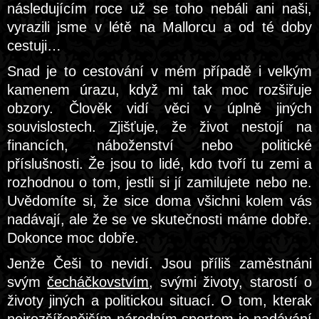
následujícím roce už se toho nebáli ani naši,
vyrazili jsme v létě na Mallorcu a od té doby
cestuji…
Snad je to cestování v mém případě i velkým
kamenem úrazu, když mi tak moc rozšiřuje
obzory. Člověk vidí věci v úplně jiných
souvislostech. Zjišťuje, že život nestojí na
financích, náboženství nebo politické
příslušnosti. Že jsou to lidé, kdo tvoří tu zemi a
rozhodnou o tom, jestli si jí zamilujete nebo ne.
Uvědomíte si, že sice doma všichni kolem vás
nadávají, ale že se ve skutečnosti máme dobře.
Dokonce moc dobře.
Jenže Češi to nevidí. Jsou příliš zaměstnáni
svým
čecháčkovstvím
, svými životy, starostí o
životy jiných a politickou situací. O tom, kterak