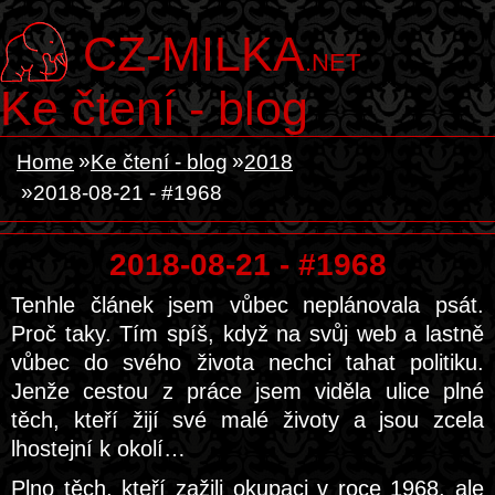
CZ-MILKA
.NET
Ke čtení - blog
Home
Ke čtení - blog
2018
2018-08-21 - #1968
2018-08-21 - #1968
Tenhle článek jsem vůbec neplánovala psát.
Proč taky. Tím spíš, když na svůj web a lastně
vůbec do svého života nechci tahat politiku.
Jenže cestou z práce jsem viděla ulice plné
těch, kteří žijí své malé životy a jsou zcela
lhostejní k okolí…
Plno těch, kteří zažili okupaci v roce 1968, ale