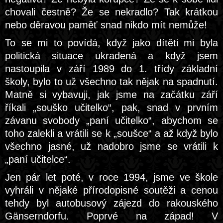
chovali čestně? Že se nekradlo? Tak krátkou
nebo děravou paměť snad nikdo mít nemůže!
To se mi to povídá, když jako dítěti mi byla
politická situace ukradená a když jsem
nastoupila v září 1989 do 1. třídy základní
školy, bylo to už všechno tak nějak na spadnutí.
Matně si vybavuji, jak jsme na začátku září
říkali „souško učitelko“, pak, snad v prvním
závanu svobody „paní učitelko“, abychom se
toho zalekli a vrátili se k „soušce“ a až když bylo
všechno jasné, už nadobro jsme se vrátili k
„paní učitelce“.
Jen pár let poté, v roce 1994, jsme ve škole
vyhráli v nějaké přírodopisné soutěži a cenou
tehdy byl autobusový zájezd do rakouského
Gänserndorfu. Poprvé na západ! V