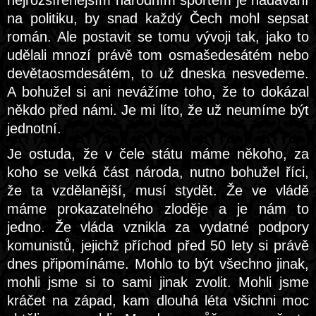
nejrozšířenějším národním sportem je nadávání
na politiku, by snad každý Čech mohl sepsat
román. Ale postavit se tomu vývoji tak, jako to
udělali mnozí právě tom osmašedesátém nebo
devětaosmdesátém, to už dneska nesvedeme.
A bohužel si ani nevážíme toho, že to dokázal
někdo před námi. Je mi líto, že už neumíme být
jednotní.
Je ostuda, že v čele státu máme někoho, za
koho se velká část národa, nutno bohužel říci,
že ta vzdělanější, musí stydět. Že ve vládě
máme prokazatelného zloděje a je nám to
jedno. Že vláda vznikla za vydatné podpory
komunistů, jejichž příchod před 50 lety si právě
dnes připomínáme. Mohlo to být všechno jinak,
mohli jsme si to sami jinak zvolit. Mohli jsme
kráčet na západ, kam dlouhá léta všichni moc