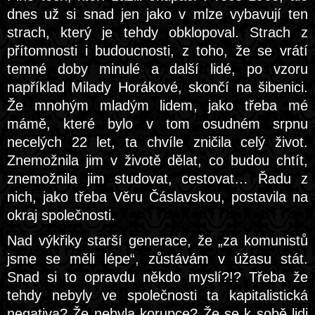
dnes už si snad jen jako v mlze vybavují ten
strach, který je tehdy obklopoval. Strach z
přítomnosti i budoucnosti, z toho, že se vrátí
temné doby minulé a další lidé, po vzoru
například Milady Horákové, skončí na šibenici.
Že mnohým mladým lidem, jako třeba mé
mámě, které bylo v tom osudném srpnu
necelých 22 let, ta chvíle zničila celý život.
Znemožnila jim v životě dělat, co budou chtít,
znemožnila jim studovat, cestovat… Řadu z
nich, jako třeba Věru Čáslavskou, postavila na
okraj společnosti.
Nad výkřiky starší generace, že „za komunistů
jsme se měli lépe“, zůstávám v úžasu stát.
Snad si to opravdu někdo myslí?!? Třeba že
tehdy nebyly ve společnosti ta kapitalistická
negativa? Že nebyla korupce? Že se k sobě lidi