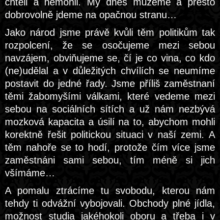
chtěli a nemohli. My dnes můžeme a přesto
dobrovolně jdeme na opačnou stranu…
Jako národ jsme právě kvůli těm politikům tak
rozpolcení, že se osočujeme mezi sebou
navzájem, obviňujeme se, čí je co vina, co kdo
(ne)udělal a v důležitých chvílích se neumíme
postavit do jedné řady. Jsme příliš zaměstnaní
těmi žabomyšími válkami, které vedeme mezi
sebou na sociálních sítích a už nám nezbývá
mozková kapacita a úsilí na to, abychom mohli
korektně řešit politickou situaci v naší zemi. A
těm nahoře se to hodí, protože čím více jsme
zaměstnáni sami sebou, tím méně si jich
všímáme…
A pomalu ztrácíme tu svobodu, kterou nám
tehdy ti odvážní vybojovali. Obchody plné jídla,
možnost studia jakéhokoli oboru a třeba i v