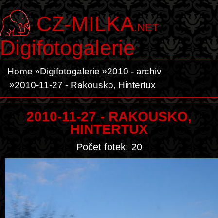
CZ-MILKA
.NET
Digifotogalerie
Home
Digifotogalerie
2010 - archiv
2010-11-27 - Rakousko, Hintertux
2010-11-27 - RAKOUSKO,
HINTERTUX
Počet fotek: 20