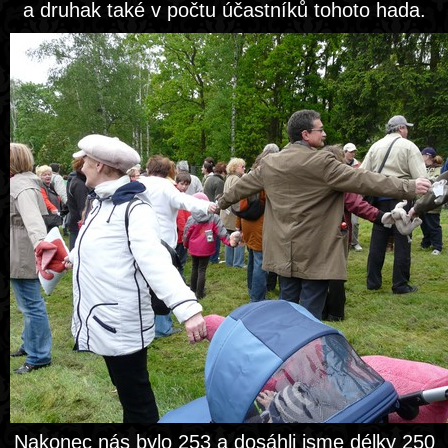
a druhak také v počtu účastníků tohoto hada.
Nakonec nás bylo 253 a dosáhli jsme délky 250