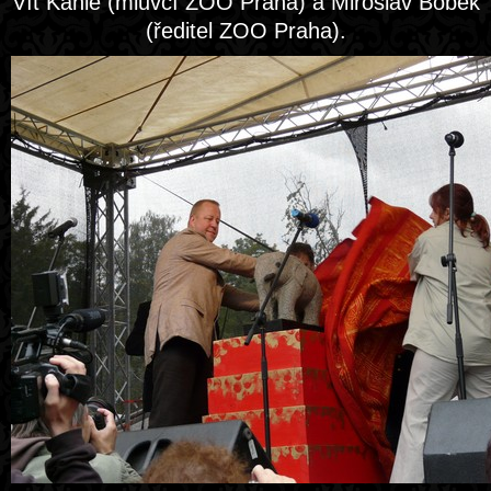
Vít Kahle (mluvčí ZOO Praha) a Miroslav Bobek
(ředitel ZOO Praha).