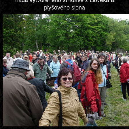
hada vytvořeného střídavě z člověka a
plyšového slona