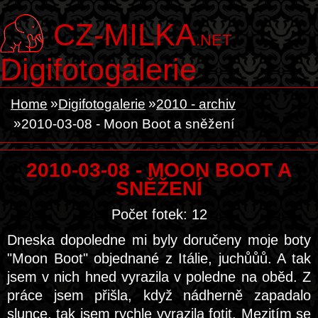
CZ-MILKA
.NET
Digifotogalerie
Home
Digifotogalerie
2010 - archiv
2010-03-08 - Moon Boot a sněžení
2010-03-08 - MOON BOOT A
SNĚŽENÍ
Počet fotek: 12
Dneska dopoledne mi byly doručeny moje boty
"Moon Boot" objednané z Itálie, juchůůů. A tak
jsem v nich hned vyrazila v poledne na oběd. Z
práce jsem přišla, když nádherně zapadalo
slunce, tak jsem rychle vyrazila fotit. Mezitím se