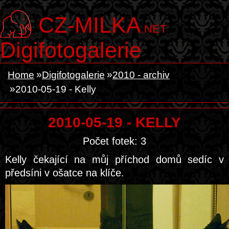
CZ-MILKA
.NET
Digifotogalerie
Home
Digifotogalerie
2010 - archiv
2010-05-19 - Kelly
2010-05-19 - KELLY
Počet fotek: 3
Kelly čekající na můj příchod domů sedíc v
předsíni v ošatce na klíče.