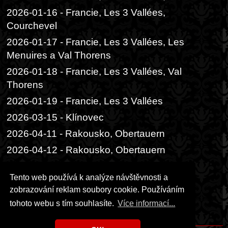
2026-01-16 - Francie, Les 3 Vallées,
Courchevel
2026-01-17 - Francie, Les 3 Vallées, Les
Menuires a Val Thorens
2026-01-18 - Francie, Les 3 Vallées, Val
Thorens
2026-01-19 - Francie, Les 3 Vallées
2026-03-15 - Klínovec
2026-04-11 - Rakousko, Obertauern
2026-04-12 - Rakousko, Obertauern
2026-06-05 - Praha, Divadlo Radka
Tento web používá k analýze návštěvnosti a
Brzobohatého
zobrazování reklam soubory cookie. Používáním
2026-06-06 - Praha, Festival ambasád
tohoto webu s tím souhlasíte.
Více informací...
2026-06-14 - Praha, čajový obřad