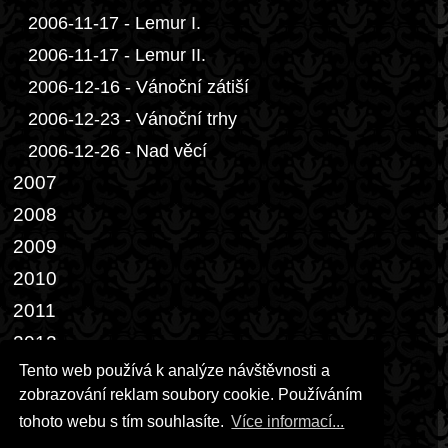
2006-11-17 - Lemur I.
2006-11-17 - Lemur II.
2006-12-16 - Vánoční zátiší
2006-12-23 - Vánoční trhy
2006-12-26 - Nad věcí
2007
2008
2009
2010
2011
2012
Tento web používá k analýze návštěvnosti a
2013
zobrazování reklam soubory cookie. Používáním
2014-02-28 - Dveře III.
tohoto webu s tím souhlasíte.
Více informací...
2014-04-05 - Bílý páv