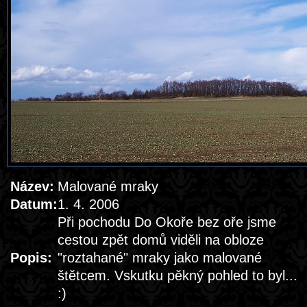
Název:
Malované mraky
Datum:
1. 4. 2006
Při pochodu Do Okoře bez oře jsme
cestou zpět domů viděli na obloze
Popis:
"roztahané" mraky jako malované
štětcem. Vskutku pěkný pohled to byl...
:)