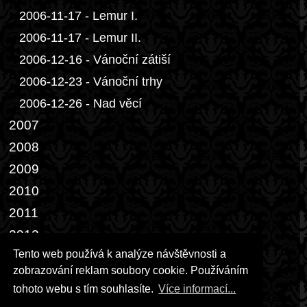
2006-11-17 - Lemur I.
2006-11-17 - Lemur II.
2006-12-16 - Vánoční zátiší
2006-12-23 - Vánoční trhy
2006-12-26 - Nad věcí
2007
2008
2009
2010
2011
2012
Tento web používá k analýze návštěvnosti a
2013
zobrazování reklam soubory cookie. Používáním
2014-02-28 - Dveře III.
tohoto webu s tím souhlasíte.
Více informací...
2014-04-05 - Bílý páv