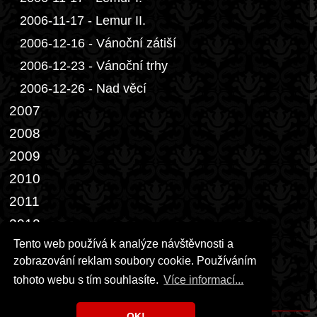
2006-11-17 - Lemur II.
2006-12-16 - Vánoční zátiší
2006-12-23 - Vánoční trhy
2006-12-26 - Nad věcí
2007
2008
2009
2010
2011
2012
Tento web používá k analýze návštěvnosti a
2013
zobrazování reklam soubory cookie. Používáním
2014-02-28 - Dveře III.
tohoto webu s tím souhlasíte.
Více informací...
2014-04-05 - Bílý páv
OK!