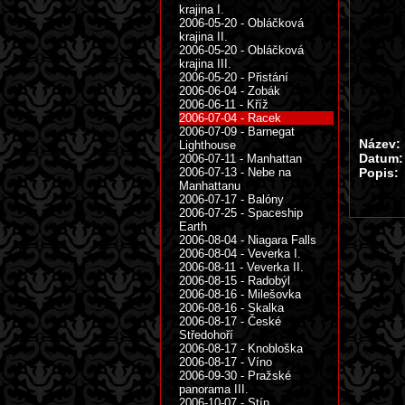
krajina I.
2006-05-20 - Obláčková
krajina II.
2006-05-20 - Obláčková
krajina III.
2006-05-20 - Přistání
2006-06-04 - Zobák
2006-06-11 - Kříž
2006-07-04 - Racek
2006-07-09 - Barnegat
Název:
Lighthouse
Datum:
2006-07-11 - Manhattan
2006-07-13 - Nebe na
Popis:
Manhattanu
2006-07-17 - Balóny
2006-07-25 - Spaceship
Earth
2006-08-04 - Niagara Falls
2006-08-04 - Veverka I.
2006-08-11 - Veverka II.
2006-08-15 - Radobýl
2006-08-16 - Milešovka
2006-08-16 - Skalka
2006-08-17 - České
Středohoří
2006-08-17 - Knobloška
2006-08-17 - Víno
2006-09-30 - Pražské
panorama III.
2006-10-07 - Stín