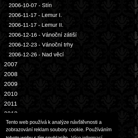
2006-10-07 - Stín
2006-11-17 - Lemur I.
2006-11-17 - Lemur II.
2006-12-16 - Vánoční zátiší
2006-12-23 - Vánoční trhy
2006-12-26 - Nad věcí
2007
2008
2009
2010
2011
2012
Tento web používá k analýze návštěvnosti a
2013
zobrazování reklam soubory cookie. Používáním
2014-02-28 - Dveře III.
tohoto webu s tím souhlasíte.
Více informací...