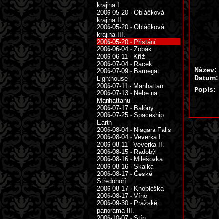
krajina I.
2006-05-20 - Obláčková
krajina II.
2006-05-20 - Obláčková
krajina III.
2006-05-20 - Přistání
2006-06-04 - Zobák
2006-06-11 - Kříž
2006-07-04 - Racek
Název:
2006-07-09 - Barnegat
Datum:
Lighthouse
2006-07-11 - Manhattan
Popis:
2006-07-13 - Nebe na
Manhattanu
2006-07-17 - Balóny
2006-07-25 - Spaceship
Earth
2006-08-04 - Niagara Falls
2006-08-04 - Veverka I.
2006-08-11 - Veverka II.
2006-08-15 - Radobýl
2006-08-16 - Milešovka
2006-08-16 - Skalka
2006-08-17 - České
Středohoří
2006-08-17 - Knobloška
2006-08-17 - Víno
2006-09-30 - Pražské
panorama III.
2006-10-07 - Stín