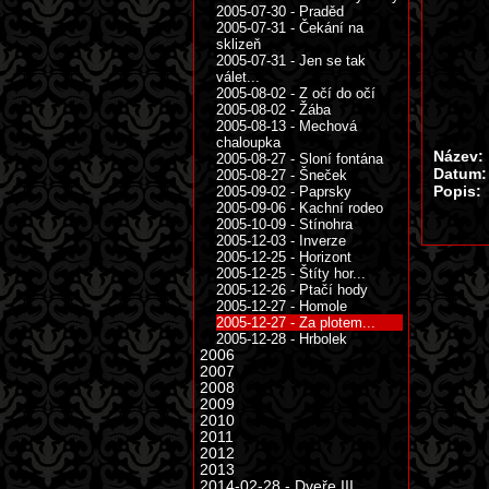
2005-07-30 - Praděd
2005-07-31 - Čekání na
sklizeň
2005-07-31 - Jen se tak
válet...
2005-08-02 - Z očí do očí
2005-08-02 - Žába
2005-08-13 - Mechová
chaloupka
Název:
2005-08-27 - Sloní fontána
Datum:
2005-08-27 - Šneček
Popis:
2005-09-02 - Paprsky
2005-09-06 - Kachní rodeo
2005-10-09 - Stínohra
2005-12-03 - Inverze
2005-12-25 - Horizont
2005-12-25 - Štíty hor...
2005-12-26 - Ptačí hody
2005-12-27 - Homole
2005-12-27 - Za plotem...
2005-12-28 - Hrbolek
2006
2007
2008
2009
2010
2011
2012
2013
2014-02-28 - Dveře III.