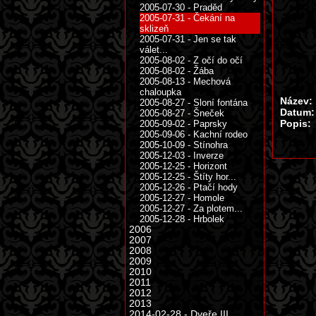
2005-07-30 - Praděd
2005-07-31 - Čekání na
sklizeň
2005-07-31 - Jen se tak
válet...
2005-08-02 - Z očí do očí
2005-08-02 - Žába
2005-08-13 - Mechová
chaloupka
Název:
2005-08-27 - Sloní fontána
Datum:
2005-08-27 - Šneček
Popis:
2005-09-02 - Paprsky
2005-09-06 - Kachní rodeo
2005-10-09 - Stínohra
2005-12-03 - Inverze
2005-12-25 - Horizont
2005-12-25 - Štíty hor...
2005-12-26 - Ptačí hody
2005-12-27 - Homole
2005-12-27 - Za plotem...
2005-12-28 - Hrbolek
2006
2007
2008
2009
2010
2011
2012
2013
2014-02-28 - Dveře III.