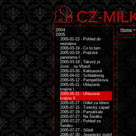
CZ-MIL
2004
Home
2005
2005-01-23 - Pohled do
neznáma
2005-03-19 - Co to tam...
2005-03-19 - Pražské
panorama I.
2005-03-19 - Takový je
život... na Vltavě
2005-03-26 - Kaktusová
2005-04-02 - Schladming
2005-05-12 - Pampelišková
2005-05-21 - Uhlazená
krajina I.
2005-05-21 - Uhlazená
krajina II.
2005-05-27 - Odlet za létem
2005-07-15 - Turecký západ
2005-07-19 - Pamukkale
2005-07-27 - Na Šeráku
2005-07-27 - Pohled ze
Šeráku
2005-07-27 - Slůně
2005-07-30 - Jesenický motýl