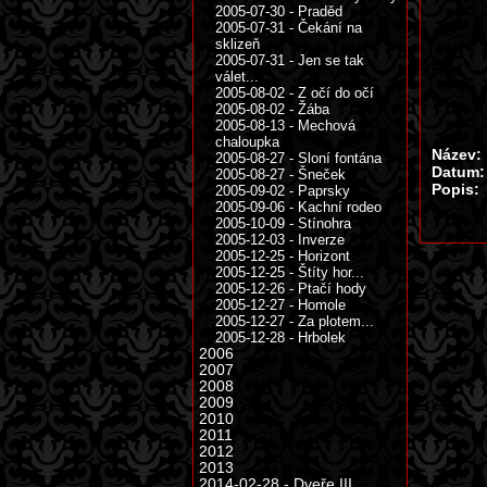
2005-07-30 - Praděd
2005-07-31 - Čekání na
sklizeň
2005-07-31 - Jen se tak
válet...
2005-08-02 - Z očí do očí
2005-08-02 - Žába
2005-08-13 - Mechová
chaloupka
Název:
2005-08-27 - Sloní fontána
Datum:
2005-08-27 - Šneček
Popis:
2005-09-02 - Paprsky
2005-09-06 - Kachní rodeo
2005-10-09 - Stínohra
2005-12-03 - Inverze
2005-12-25 - Horizont
2005-12-25 - Štíty hor...
2005-12-26 - Ptačí hody
2005-12-27 - Homole
2005-12-27 - Za plotem...
2005-12-28 - Hrbolek
2006
2007
2008
2009
2010
2011
2012
2013
2014-02-28 - Dveře III.