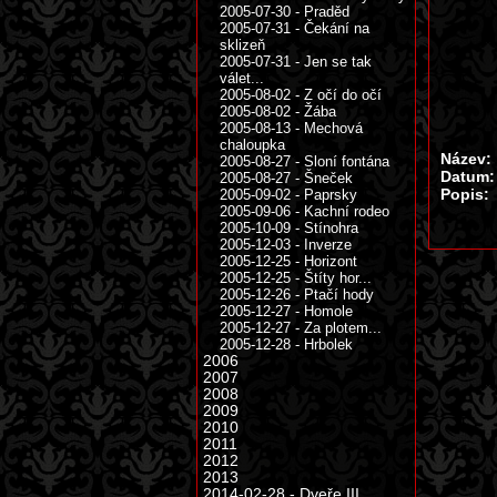
2005-07-30 - Praděd
2005-07-31 - Čekání na
sklizeň
2005-07-31 - Jen se tak
válet...
2005-08-02 - Z očí do očí
2005-08-02 - Žába
2005-08-13 - Mechová
chaloupka
Název:
2005-08-27 - Sloní fontána
Datum:
2005-08-27 - Šneček
Popis:
2005-09-02 - Paprsky
2005-09-06 - Kachní rodeo
2005-10-09 - Stínohra
2005-12-03 - Inverze
2005-12-25 - Horizont
2005-12-25 - Štíty hor...
2005-12-26 - Ptačí hody
2005-12-27 - Homole
2005-12-27 - Za plotem...
2005-12-28 - Hrbolek
2006
2007
2008
2009
2010
2011
2012
2013
2014-02-28 - Dveře III.