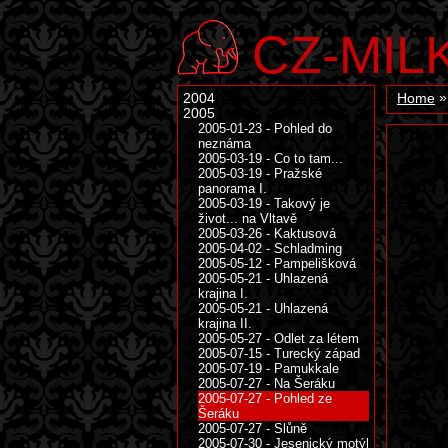
CZ-MIL
2004
Home
2005
2005-01-23 - Pohled do
neznáma
2005-03-19 - Co to tam...
2005-03-19 - Pražské
panorama I.
2005-03-19 - Takový je
život... na Vltavě
2005-03-26 - Kaktusová
2005-04-02 - Schladming
2005-05-12 - Pampelišková
2005-05-21 - Uhlazená
krajina I.
2005-05-21 - Uhlazená
krajina II.
2005-05-27 - Odlet za létem
2005-07-15 - Turecký západ
2005-07-19 - Pamukkale
2005-07-27 - Na Šeráku
2005-07-27 - Pohled ze
Šeráku
2005-07-27 - Slůně
2005-07-30 - Jesenický motýl