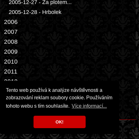
2005-12-27 - Za plotem...
2005-12-28 - Hrbolek
2006
2007
2008
2009
2010
2011
2012
Tento web používá k analýze návštěvnosti a
2013
zobrazování reklam soubory cookie. Používáním
2014-02-28 - Dveře III.
tohoto webu s tím souhlasíte.
Více informací...
2014-04-05 - Bílý páv
OK!
Copyright © 1999 - 2026 Milka