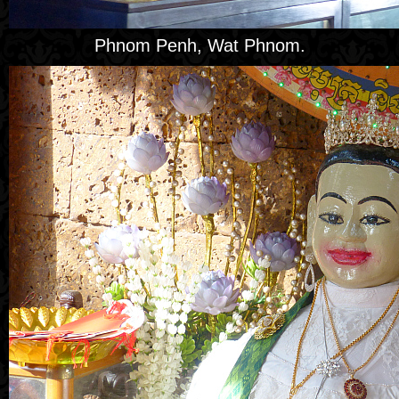
Phnom Penh, Wat Phnom.