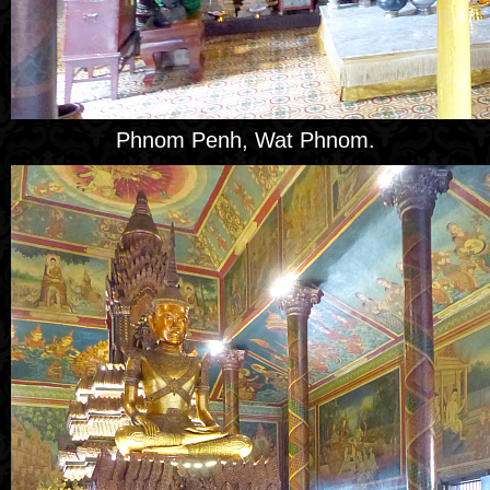
Phnom Penh, Wat Phnom.