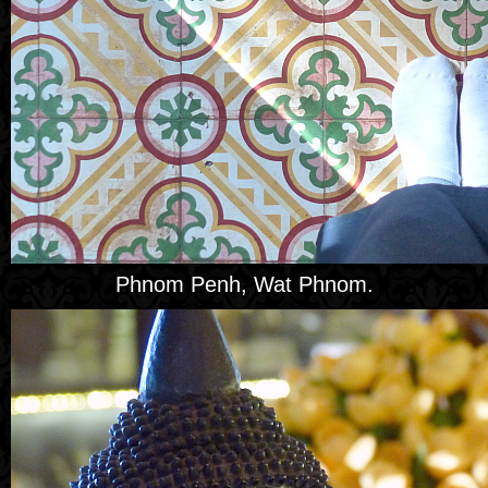
Phnom Penh, Wat Phnom.