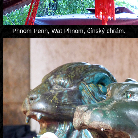
Phnom Penh, Wat Phnom, čínský chrám.