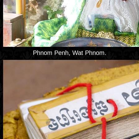
Phnom Penh, Wat Phnom.