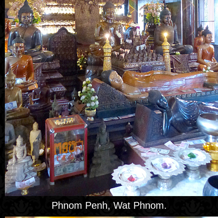
Phnom Penh, Wat Phnom.