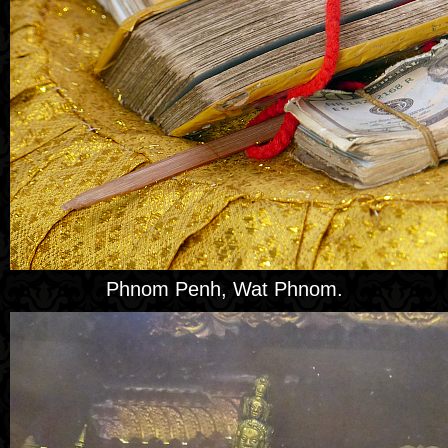
Phnom Penh, Wat Phnom.