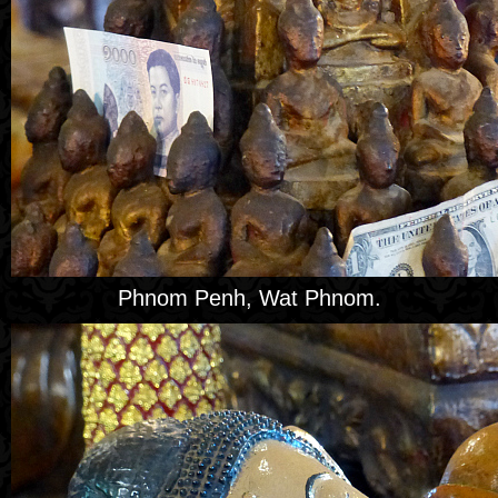
Phnom Penh, Wat Phnom.