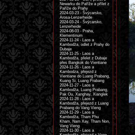
Newarku do Paříže a přílet z
Paříže do Prahy
2024-03-23 - Švýcarsko,
Arosa-Lenzerheide
2024-03-24 - Švýcarsko,
Lenzerheide
2024-08-03 - Praha,
Klementinum
2024-11-24 - Laos a
Kambodža, odlet z Prahy do
Dubaje
2024-11-25 - Laos a
Kambodža, přelet z Dubaje
přes Bangkok do Vientiane
2024-11-26 - Laos a
Kambodza, přejezd z
Vientiane do Luang Prabang,
Kuang Si, Luang Prabang
2024-11-27 - Laos a
Kambodža, Luang Prabang,
Pak Ou, Xanghay, Xianglek
2024-11-28 - Laos a
Kambodža, přejezd z Luang
Prabang do Vang Vieng
2024-11-29 - Laos a
Kambodža, Tham Phu
Kham, Nam Xay, Tham Non,
Vang Vieng
2024-11-30 - Laos a
Kambodža, přejezd z Vang