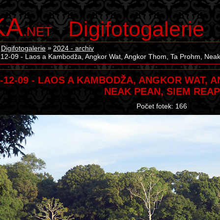
KA
Digifotogalerie
.NET
Digifotogalerie
2024 - archiv
12-09 - Laos a Kambodža, Angkor Wat, Angkor Thom, Ta Prohm, Nea
4-12-09 - LAOS A KAMBODŽA, ANGKOR WAT, 
NEAK PEAN, SIEM REAP
Počet fotek: 166