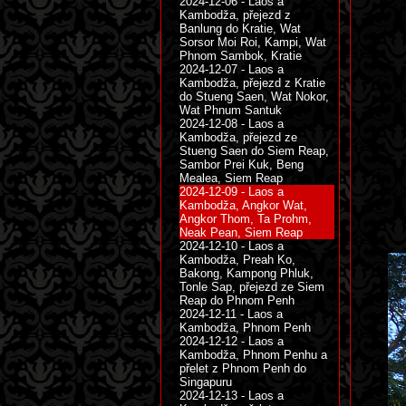
2024-12-06 - Laos a
Kambodža, přejezd z
Banlung do Kratie, Wat
Sorsor Moi Roi, Kampi, Wat
Phnom Sambok, Kratie
2024-12-07 - Laos a
Kambodža, přejezd z Kratie
do Stueng Saen, Wat Nokor,
Wat Phnum Santuk
2024-12-08 - Laos a
Kambodža, přejezd ze
Stueng Saen do Siem Reap,
Sambor Prei Kuk, Beng
Mealea, Siem Reap
2024-12-09 - Laos a
Kambodža, Angkor Wat,
Angkor Thom, Ta Prohm,
Neak Pean, Siem Reap
2024-12-10 - Laos a
Kambodža, Preah Ko,
Bakong, Kampong Phluk,
Tonle Sap, přejezd ze Siem
Reap do Phnom Penh
2024-12-11 - Laos a
Kambodža, Phnom Penh
2024-12-12 - Laos a
Kambodža, Phnom Penhu a
přelet z Phnom Penh do
Singapuru
2024-12-13 - Laos a