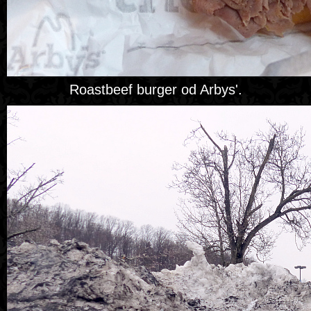
Roastbeef burger od Arbys'.