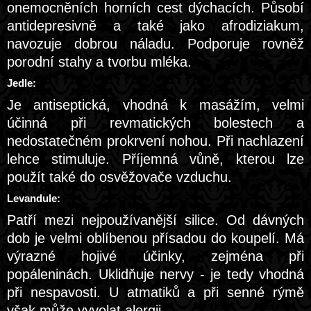
onemocněních horních cest dýchacích. Působí
antidepresivně a také jako afrodiziakum,
navozuje dobrou náladu. Podporuje rovněž
porodní stahy a tvorbu mléka.
Jedle:
Je antiseptická, vhodná k masážím, velmi
účinná při revmatických bolestech a
nedostatečném prokrvení nohou. Při nachlazení
lehce stimuluje. Příjemná vůně, kterou lze
použít také do osvěžovače vzduchu.
Levandule:
Patří mezi nejpoužívanější silice. Od dávných
dob je velmi oblíbenou přísadou do koupelí. Má
výrazné hojivé účinky, zejména při
popáleninách. Uklidňuje nervy - je tedy vhodná
při nespavosti. U atmatiků a při senné rýmě
však může vyvolat alergii.