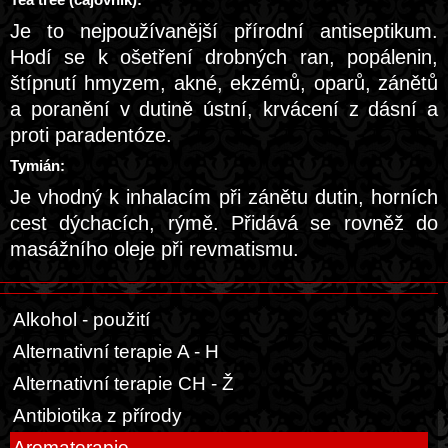
Tea tree (čajovník):
Je to nejpoužívanější přírodní antiseptikum.
Hodí se k ošetření drobných ran, popálenin,
štípnutí hmyzem, akné, ekzémů, oparů, zánětů
a poranění v dutině ústní, krvácení z dásní a
proti paradentóze.
Tymián:
Je vhodný k inhalacím při zánětu dutin, horních
cest dýchacích, rýmě. Přidává se rovněž do
masážního oleje při revmatismu.
Alkohol - použití
Alternativní terapie A - H
Alternativní terapie CH - Ž
Antibiotika z přírody
Aromaterapie