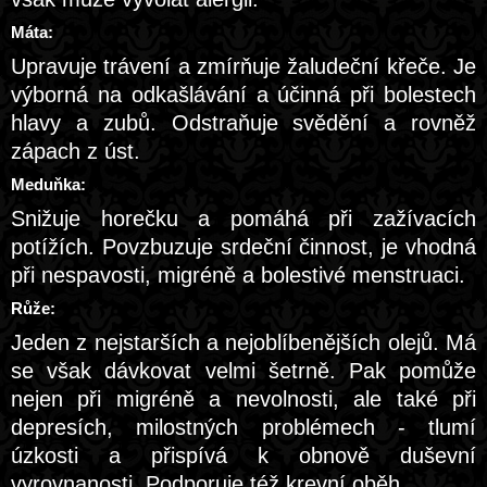
Máta:
Upravuje trávení a zmírňuje žaludeční křeče. Je
výborná na odkašlávání a účinná při bolestech
hlavy a zubů. Odstraňuje svědění a rovněž
zápach z úst.
Meduňka:
Snižuje horečku a pomáhá při zažívacích
potížích. Povzbuzuje srdeční činnost, je vhodná
při nespavosti, migréně a bolestivé menstruaci.
Růže:
Jeden z nejstarších a nejoblíbenějších olejů. Má
se však dávkovat velmi šetrně. Pak pomůže
nejen při migréně a nevolnosti, ale také při
depresích, milostných problémech - tlumí
úzkosti a přispívá k obnově duševní
vyrovnanosti. Podporuje též krevní oběh.